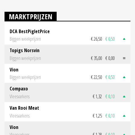
MARKTPRIJZEN
DCA BestPigletPrice
Biggen weekprijzen
€ 26,50
€ 0,50
Topigs Norsvin
Biggen weekprijzen
€ 35,00
€ 0,00
Vion
Biggen weekprijzen
€ 22,50
€ 0,50
Compaxo
Vleesvarkens
€ 1,32
€ 0,10
Van Rooi Meat
Vleesvarkens
€ 1,25
€ 0,10
Vion
Vleesvarkens
€ 1,28
€ 0,10