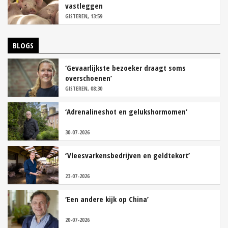
vastleggen
GISTEREN, 13:59
BLOGS
‘Gevaarlijkste bezoeker draagt soms
overschoenen’
GISTEREN, 08:30
‘Adrenalineshot en gelukshormomen’
30-07-2026
‘Vleesvarkensbedrijven en geldtekort’
23-07-2026
‘Een andere kijk op China’
20-07-2026