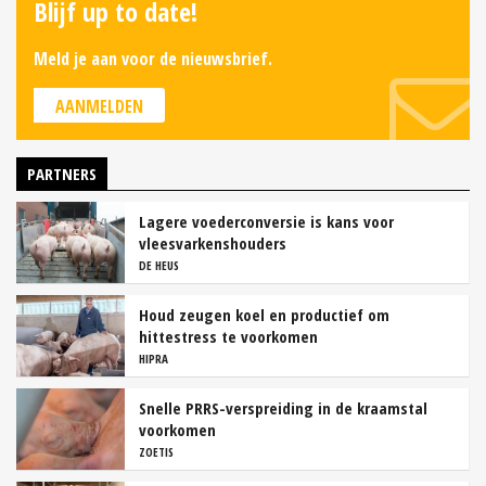
Blijf up to date!
Meld je aan voor de nieuwsbrief.
AANMELDEN
PARTNERS
Lagere voederconversie is kans voor
vleesvarkenshouders
DE HEUS
Houd zeugen koel en productief om
hittestress te voorkomen
HIPRA
Snelle PRRS-verspreiding in de kraamstal
voorkomen
ZOETIS