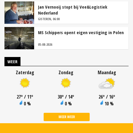
Jan Vernooij stopt bij Vee&Logistiek
Nederland
GISTEREN, 06:00
MS Schippers opent eigen vestiging in Polen
05-08-2026
WEER
Zaterdag
Zondag
Maandag
27
°
/ 11
°
30
°
/ 14
°
26
°
/ 16
°
0 %
0 %
10 %
MEER WEER