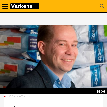
BLOG
© De Heus Voeders