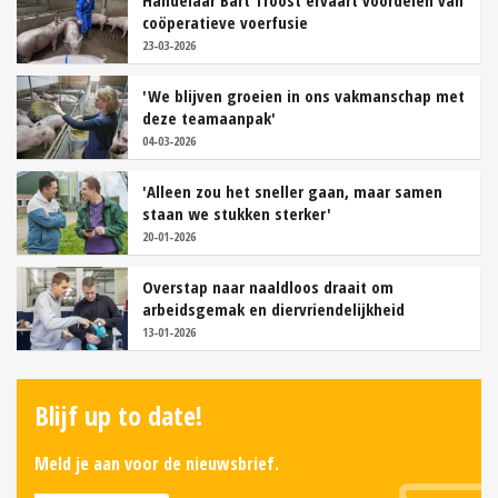
Handelaar Bart Troost ervaart voordelen van
coöperatieve voerfusie
23-03-2026
'We blijven groeien in ons vakmanschap met
deze teamaanpak'
04-03-2026
'Alleen zou het sneller gaan, maar samen
staan we stukken sterker'
20-01-2026
Overstap naar naaldloos draait om
arbeidsgemak en diervriendelijkheid
13-01-2026
Blijf up to date!
Meld je aan voor de nieuwsbrief.