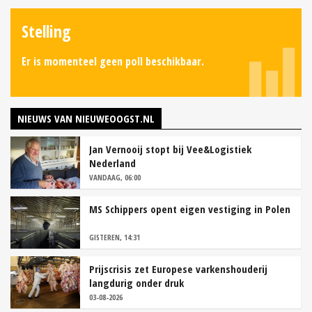
Stelling
Er is momenteel geen poll beschikbaar.
NIEUWS VAN NIEUWEOOGST.NL
Jan Vernooij stopt bij Vee&Logistiek
Nederland
VANDAAG, 06:00
MS Schippers opent eigen vestiging in Polen
GISTEREN, 14:31
Prijscrisis zet Europese varkenshouderij
langdurig onder druk
03-08-2026