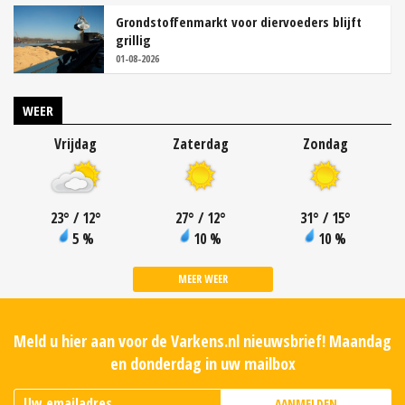
Grondstoffenmarkt voor diervoeders blijft
grillig
01-08-2026
WEER
Vrijdag
Zaterdag
Zondag
23
°
/ 12
°
27
°
/ 12
°
31
°
/ 15
°
5 %
10 %
10 %
MEER WEER
Meld u hier aan voor de Varkens.nl nieuwsbrief! Maandag
en donderdag in uw mailbox
AANMELDEN