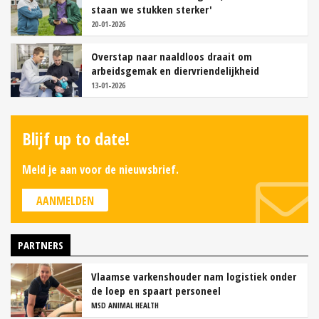
staan we stukken sterker'
20-01-2026
Overstap naar naaldloos draait om
arbeidsgemak en diervriendelijkheid
13-01-2026
Blijf up to date!
Meld je aan voor de nieuwsbrief.
AANMELDEN
PARTNERS
Vlaamse varkenshouder nam logistiek onder
de loep en spaart personeel
MSD ANIMAL HEALTH