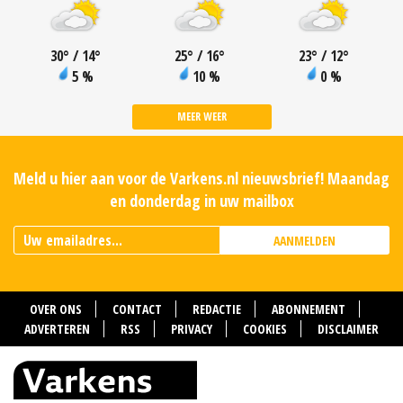
30
°
/ 14
°
25
°
/ 16
°
23
°
/ 12
°
5 %
10 %
0 %
MEER WEER
Meld u hier aan voor de Varkens.nl nieuwsbrief! Maandag
en donderdag in uw mailbox
AANMELDEN
OVER ONS
CONTACT
REDACTIE
ABONNEMENT
ADVERTEREN
RSS
PRIVACY
COOKIES
DISCLAIMER