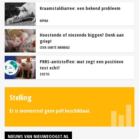
Kraamstaldiarree: een bekend probleem
HIPRA
Hoestende of niezende biggen? Denk aan
griep!
CEVA SANTÉ ANIMALE
PRRS-antistoffen: wat zegt een positieve
test echt?
ZOETIS
Stelling
Er is momenteel geen poll beschikbaar.
NIEUWS VAN NIEUWEOOGST.NL