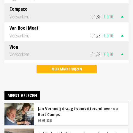
Compaxo
Vleesvarkens
€ 1,32
€ 0,10
Van Rooi Meat
Vleesvarkens
€ 1,25
€ 0,10
Vion
Vleesvarkens
€ 1,28
€ 0,10
MEER MARKTPRIJZEN
MEEST GELEZEN
Jan Vernooij draagt voorzittersrol over op
Bart Camps
06-08-2026