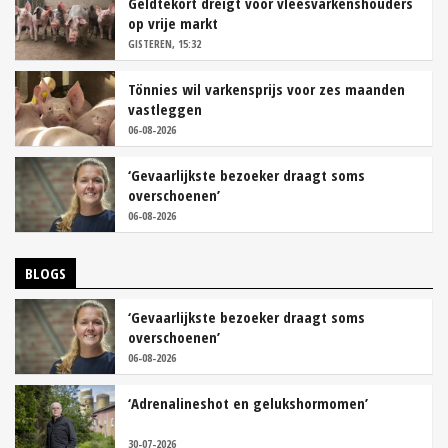
Geldtekort dreigt voor vleesvarkenshouders
op vrije markt
GISTEREN, 15:32
Tönnies wil varkensprijs voor zes maanden
vastleggen
06-08-2026
‘Gevaarlijkste bezoeker draagt soms
overschoenen’
06-08-2026
BLOGS
‘Gevaarlijkste bezoeker draagt soms
overschoenen’
06-08-2026
‘Adrenalineshot en gelukshormomen’
30-07-2026