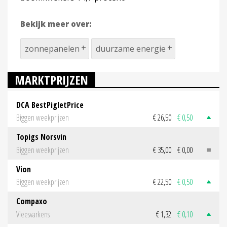
Bekijk meer over:
zonnepanelen
duurzame energie
MARKTPRIJZEN
DCA BestPigletPrice
Biggen weekprijzen
€ 26,50
€ 0,50
Topigs Norsvin
Biggen weekprijzen
€ 35,00
€ 0,00
Vion
Biggen weekprijzen
€ 22,50
€ 0,50
Compaxo
Vleesvarkens
€ 1,32
€ 0,10