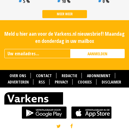
5 %
10 %
0 %
MEER WEER
Meld u hier aan voor de Varkens.nl nieuwsbrief! Maandag
en donderdag in uw mailbox
AANMELDEN
OVER ONS
CONTACT
REDACTIE
ABONNEMENT
ADVERTEREN
RSS
PRIVACY
COOKIES
DISCLAIMER