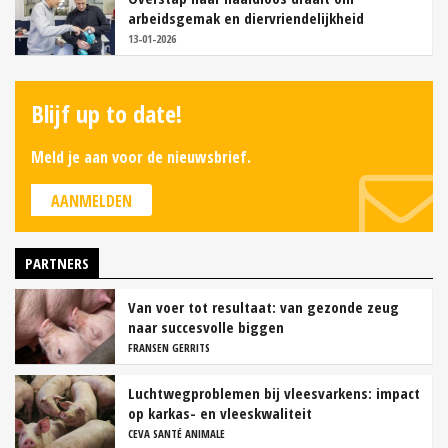
arbeidsgemak en diervriendelijkheid
13-01-2026
Blijf up to date!
Meld je aan voor de nieuwsbrief.
AANMELDEN
PARTNERS
Van voer tot resultaat: van gezonde zeug
naar succesvolle biggen
FRANSEN GERRITS
Luchtwegproblemen bij vleesvarkens: impact
op karkas- en vleeskwaliteit
CEVA SANTÉ ANIMALE