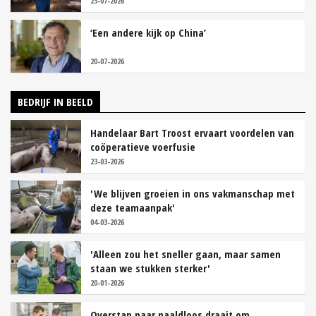
23-07-2026
‘Een andere kijk op China’
20-07-2026
BEDRIJF IN BEELD
Handelaar Bart Troost ervaart voordelen van
coöperatieve voerfusie
23-03-2026
'We blijven groeien in ons vakmanschap met
deze teamaanpak'
04-03-2026
'Alleen zou het sneller gaan, maar samen
staan we stukken sterker'
20-01-2026
Overstap naar naaldloos draait om