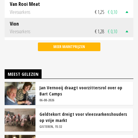
Van Rooi Meat
Vleesvarkens
€ 1,25
€ 0,10
Vion
Vleesvarkens
€ 1,28
€ 0,10
MEER MARKTPRIJZEN
MEEST GELEZEN
Jan Vernooij draagt voorzittersrol over op
Bart Camps
06-08-2026
Geldtekort dreigt voor vleesvarkenshouders
op vrije markt
GISTEREN, 15:32