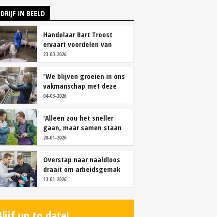
DRIJF IN BEELD
Handelaar Bart Troost
ervaart voordelen van
coöperatieve voerfusie
23-03-2026
'We blijven groeien in ons
vakmanschap met deze
teamaanpak'
04-03-2026
'Alleen zou het sneller
gaan, maar samen staan
we stukken sterker'
20-01-2026
Overstap naar naaldloos
draait om arbeidsgemak
en diervriendelijkheid
13-01-2026
Blijf up to date!