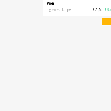
Vion
Biggen weekprijzen
€ 22,50
€ 0,