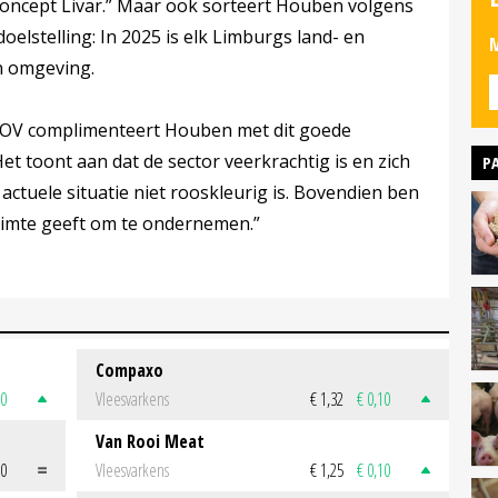
concept Livar.” Maar ook sorteert Houben volgens
oelstelling: In 2025 is elk Limburgs land- en
M
jn omgeving.
e POV complimenteert Houben met dit goede
t toont aan dat de sector veerkrachtig is en zich
P
 actuele situatie niet rooskleurig is. Bovendien ben
ruimte geeft om te ondernemen.”
Compaxo
50
Vleesvarkens
€ 1,32
€ 0,10
Van Rooi Meat
00
Vleesvarkens
€ 1,25
€ 0,10