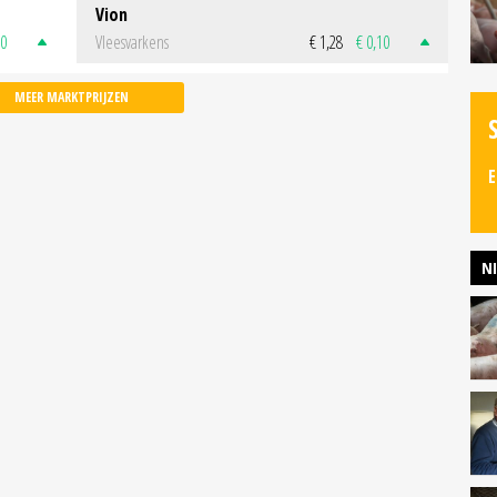
Vion
50
Vleesvarkens
€ 1,28
€ 0,10
MEER MARKTPRIJZEN
E
N