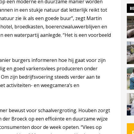
s op een moderne en duurzame manier worden
BE
en in een stukje natuur dat letterlijk reikt tot
natuur zie ik als een goede buur”, zegt Martin
hotel, broedkasten, boerenzwaluwverblijven en
n een waterpartij aanlegde. “Het is een voorbeeld
anier burgers informeren hoe hij gaat voor zijn
eilig en goed varkensvlees produceren onder
m zijn bedrijfsvoering steeds verder aan te
et activiteiten- en weegcamera’s en
mer bewust voor schaalvergroting. Houben zorgt
 der Broeck op een efficënte en duurzame wijze
t consumenten door de week opeten. “Vlees op