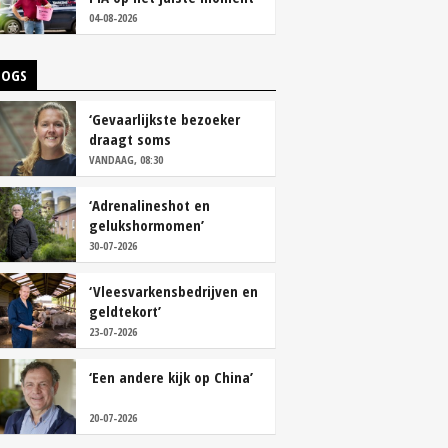
tackelen’
04-08-2026
LOGS
‘Gevaarlijkste bezoeker
draagt soms
overschoenen’
VANDAAG, 08:30
‘Adrenalineshot en
gelukshormomen’
30-07-2026
‘Vleesvarkensbedrijven en
geldtekort’
23-07-2026
‘Een andere kijk op China’
20-07-2026