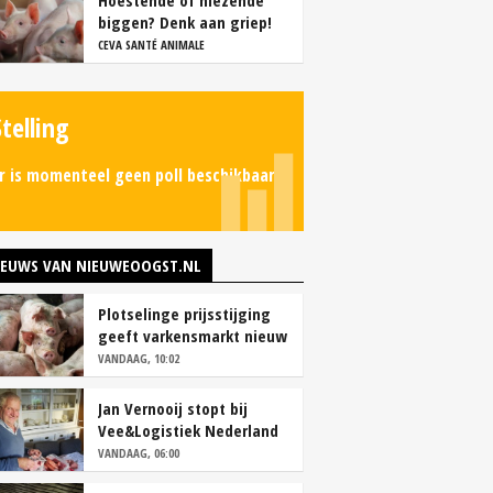
Hoestende of niezende
biggen? Denk aan griep!
CEVA SANTÉ ANIMALE
Stelling
r is momenteel geen poll beschikbaar.
IEUWS VAN NIEUWEOOGST.NL
Plotselinge prijsstijging
geeft varkensmarkt nieuw
perspectief
VANDAAG, 10:02
Jan Vernooij stopt bij
Vee&Logistiek Nederland
VANDAAG, 06:00