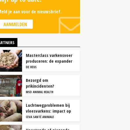
eld je aan voor de nieuwsbrief.
AANMELDEN
ARTNERS
Masterclass varkensvoer
produceren: de expander
DE HEUS
Bezorgd om
prikincidenten?
MSD ANIMAL HEALTH
Luchtwegproblemen bij
vleesvarkens: impact op
karkas- en vleeskwaliteit
CEVA SANTÉ ANIMALE