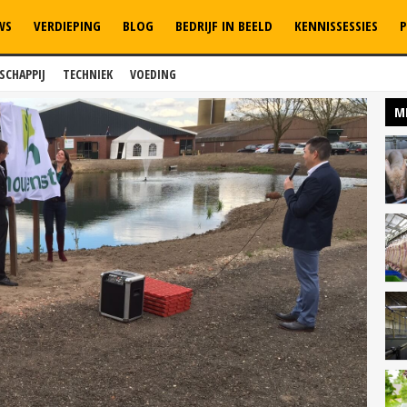
WS
VERDIEPING
BLOG
BEDRIJF IN BEELD
KENNISSESSIES
P
SCHAPPIJ
TECHNIEK
VOEDING
M