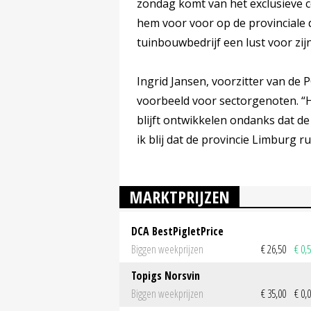
zondag komt van het exclusieve 
hem voor voor op de provinciale d
tuinbouwbedrijf een lust voor zi
Ingrid Jansen, voorzitter van d
voorbeeld voor sectorgenoten. “He
blijft ontwikkelen ondanks dat de
ik blij dat de provincie Limburg 
MARKTPRIJZEN
DCA BestPigletPrice
Biggen weekprijzen
€ 26,50
€ 0,
Topigs Norsvin
Biggen weekprijzen
€ 35,00
€ 0,