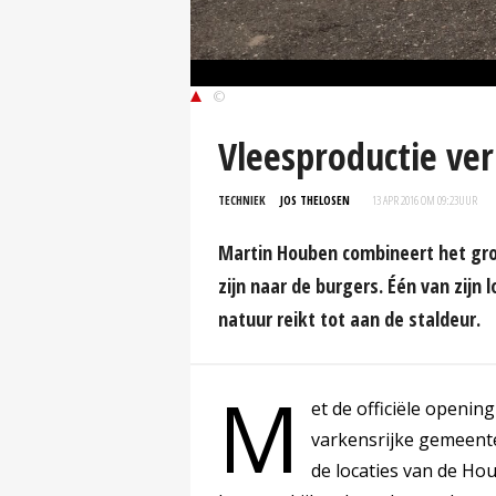
©
Vleesproductie ve
TECHNIEK
JOS THELOSEN
13 APR 2016 OM 09:23
UUR
Martin Houben combineert het gro
zijn naar de burgers. Één van zijn 
natuur reikt tot aan de staldeur.
M
et de officiële opening
varkensrijke gemeente
de locaties van de H