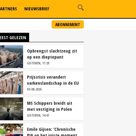
ARTNERS
NIEUWSBRIEF
ABONNEMENT
EEST GELEZEN
Opbrengst slachtzeug zit
op een dieptepunt
GISTEREN, 17:29
Prijscrisis verandert
varkenslandschap in de EU
rap
03-08-2026
MS Schippers breidt uit
met vestiging in Polen
GISTEREN, 14:47
Emile Gijsen: ‘Chronische
PIA op het juiste moment