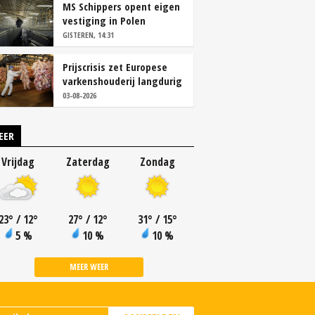
MS Schippers opent eigen
vestiging in Polen
GISTEREN, 14:31
Prijscrisis zet Europese
varkenshouderij langdurig
onder druk
03-08-2026
EER
Vrijdag
Zaterdag
Zondag
23
°
/ 12
°
27
°
/ 12
°
31
°
/ 15
°
5 %
10 %
10 %
MEER WEER