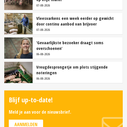
07-08-2026
Vleesvarkens een week eerder op gewicht
door continu aanbod van brijvoer
07-08-2026
‘Gevaarlijkste bezoeker draagt soms
overschoenen’
06-08-2026
Vreugdesprongetje om plots stijgende
noteringen
06-08-2026
Blijf up-to-date!
Meld je aan voor de nieuwsbrief.
AANMELDEN