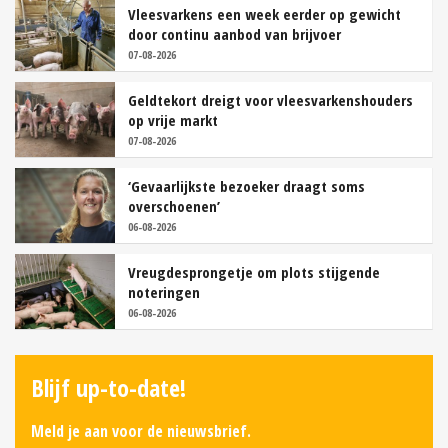
Vleesvarkens een week eerder op gewicht
door continu aanbod van brijvoer
07-08-2026
Geldtekort dreigt voor vleesvarkenshouders
op vrije markt
07-08-2026
‘Gevaarlijkste bezoeker draagt soms
overschoenen’
06-08-2026
Vreugdesprongetje om plots stijgende
noteringen
06-08-2026
Blijf up-to-date!
Meld je aan voor de nieuwsbrief.