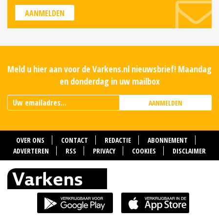
AANMELDEN
Meld u hier aan voor de Varkens.nl nieuwsbrief! Maandag
en donderdag in uw mailbox
AANMELDEN
OVER ONS
CONTACT
REDACTIE
ABONNEMENT
ADVERTEREN
RSS
PRIVACY
COOKIES
DISCLAIMER