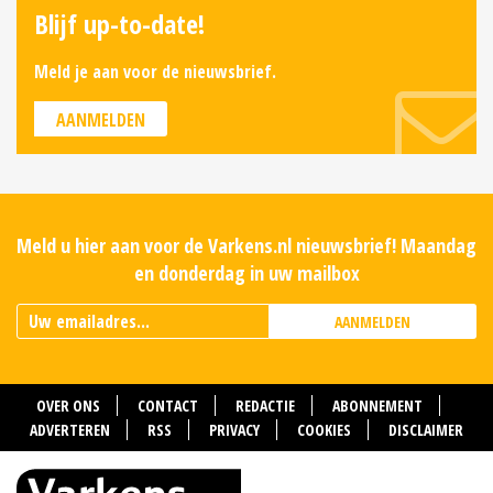
Blijf up-to-date!
Meld je aan voor de nieuwsbrief.
AANMELDEN
Meld u hier aan voor de Varkens.nl nieuwsbrief! Maandag
en donderdag in uw mailbox
AANMELDEN
OVER ONS
CONTACT
REDACTIE
ABONNEMENT
ADVERTEREN
RSS
PRIVACY
COOKIES
DISCLAIMER