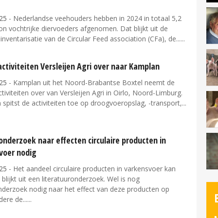
25
- Nederlandse veehouders hebben in 2024 in totaal 5,2
on vochtrijke diervoeders afgenomen. Dat blijkt uit de
e inventarisatie van de Circular Feed association (CFa), de...
activiteiten Versleijen Agri over naar Kamplan
25
- Kamplan uit het Noord-Brabantse Boxtel neemt de
ctiviteiten over van Versleijen Agri in Oirlo, Noord-Limburg.
n spitst de activiteiten toe op droogvoeropslag, -transport,...
onderzoek naar effecten circulaire producten in
voer nodig
25
- Het aandeel circulaire producten in varkensvoer kan
lijkt uit een literatuuronderzoek. Wel is nog
onderzoek nodig naar het effect van deze producten op
ere de...