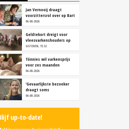
Jan Vernooij draagt
voorzittersrol over op Bart
Camps
06-08-2026
Geldtekort dreigt voor
vleesvarkenshouders op
vrije markt
GISTEREN, 15:32
Tönnies wil varkensprijs
voor zes maanden
vastleggen
06-08-2026
‘Gevaarlijkste bezoeker
draagt soms
overschoenen’
06-08-2026
Blijf up-to-date!