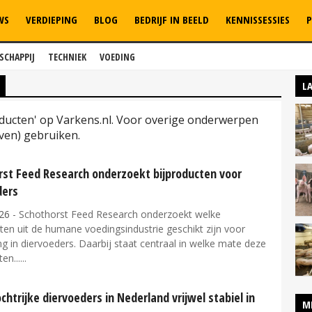
WS
VERDIEPING
BLOG
BEDRIJF IN BEELD
KENNISSESSIES
P
SCHAPPIJ
TECHNIEK
VOEDING
L
roducten' op Varkens.nl. Voor overige onderwerpen
ven) gebruiken.
rst Feed Research onderzoekt bijproducten voor
ders
26
- Schothorst Feed Research onderzoekt welke
ten uit de humane voedingsindustrie geschikt zijn voor
g in diervoeders. Daarbij staat centraal in welke mate deze
en...
chtrijke diervoeders in Nederland vrijwel stabiel in
M