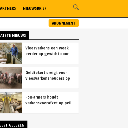
ARTNERS
NIEUWSBRIEF
ABONNEMENT
AATSTE NIEUWS
Vleesvarkens een week
eerder op gewicht door
continu aanbod van
brijvoer
Geldtekort dreigt voor
vleesvarkenshouders op
vrije markt
ForFarmers houdt
varkensvoerafzet op peil
ondanks krimp
varkensstapel
EEST GELEZEN