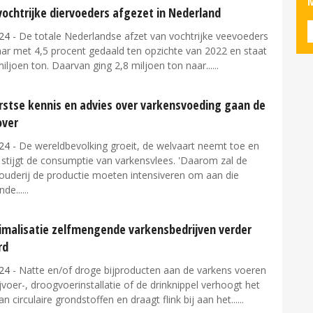
M
vochtrijke diervoeders afgezet in Nederland
24
- De totale Nederlandse afzet van vochtrijke veevoeders
jaar met 4,5 procent gedaald ten opzichte van 2022 en staat
iljoen ton. Daarvan ging 2,8 miljoen ton naar...
rstse kennis en advies over varkensvoeding gaan de
over
24
- De wereldbevolking groeit, de welvaart neemt toe en
stijgt de consumptie van varkensvlees. 'Daarom zal de
ouderij de productie moeten intensiveren om aan die
de...
imalisatie zelfmengende varkensbedrijven verder
rd
24
- Natte en/of droge bijproducten aan de varkens voeren
ijvoer-, droogvoerinstallatie of de drinknippel verhoogt het
an circulaire grondstoffen en draagt flink bij aan het...