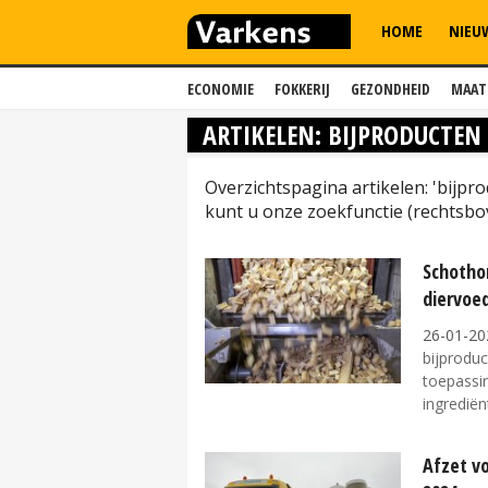
HOME
NIEU
ECONOMIE
FOKKERIJ
GEZONDHEID
MAAT
ARTIKELEN: BIJPRODUCTEN
Overzichtspagina artikelen: 'bijp
kunt u onze zoekfunctie (rechtsbo
Schotho
diervoe
26-01-20
bijproduc
toepassin
ingrediënt
Afzet vo