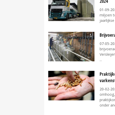
2024
01-09-20
miljoen t
jaarlijks
Brijvoer
07-05-20
brijvoera
Versleije
Praktijk
varkens
20-02-20
omhoog, b
praktijk
onder and