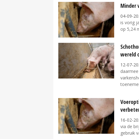
Minder 
04-09-20
is vorig 
op 5,24 m
Schotho
wereld 
12-07-20
daarmee 
varkensh
toenemen
Voeropt
verbete
16-02-20
via de br
gebruik v