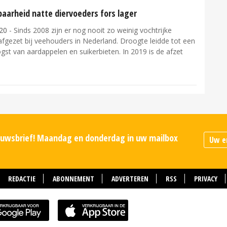
aarheid natte diervoeders fors lager
20
- Sinds 2008 zijn er nog nooit zo weinig vochtrijke
fgezet bij veehouders in Nederland. Droogte leidde tot een
gst van aardappelen en suikerbieten. In 2019 is de afzet
ieuwsbrief! Maandag en donderdag in uw mailbox
REDACTIE
ABONNEMENT
ADVERTEREN
RSS
PRIVACY