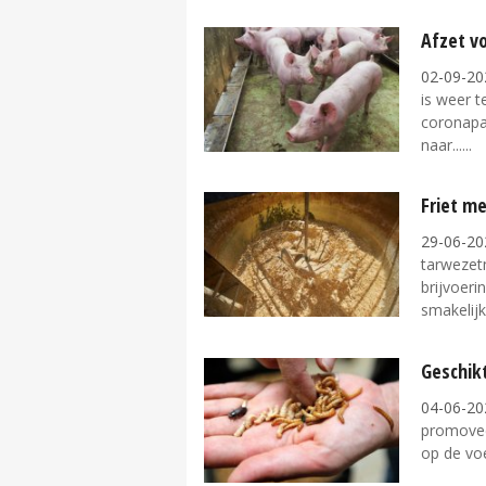
Afzet vo
02-09-20
is weer t
coronapan
naar...
Friet m
29-06-20
tarwezet
brijvoeri
smakelijke
Geschik
04-06-20
promovee
op de voe