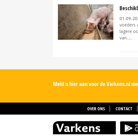
Beschikb
01-09-20
voeders a
lagere oo
van...
Meld u hier aan voor de Varkens.nl n
OVER ONS
CONTACT