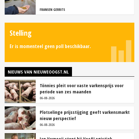
FRANSEN GERRITS
Stelling
Er is momenteel geen poll beschikbaar.
NIEUWS VAN NIEUWEOOGST.NL
Tönnies pleit voor vaste varkensprijs voor
periode van zes maanden
06-08-2026
Plotselinge prijsstijging geeft varkensmarkt
nieuw perspectief
06-08-2026
Jan Vernooij stopt bij Vee&Logistiek