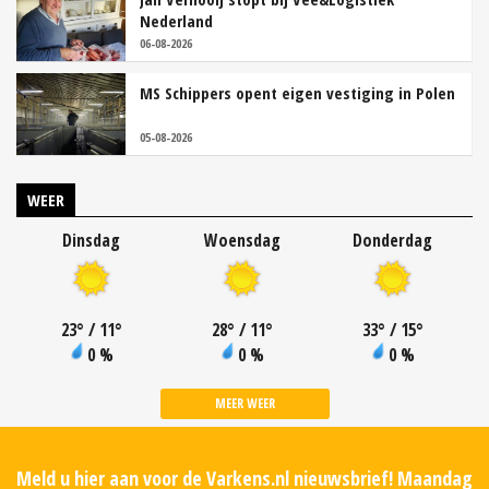
Nederland
06-08-2026
MS Schippers opent eigen vestiging in Polen
05-08-2026
WEER
Dinsdag
Woensdag
Donderdag
23
°
/ 11
°
28
°
/ 11
°
33
°
/ 15
°
0 %
0 %
0 %
MEER WEER
Meld u hier aan voor de Varkens.nl nieuwsbrief! Maandag