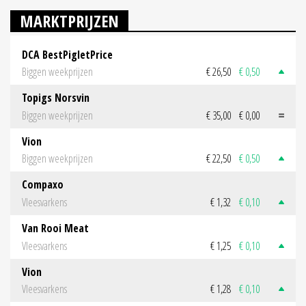
MARKTPRIJZEN
DCA BestPigletPrice
Biggen weekprijzen
€ 26,50
€ 0,50
Topigs Norsvin
Biggen weekprijzen
€ 35,00
€ 0,00
Vion
Biggen weekprijzen
€ 22,50
€ 0,50
Compaxo
Vleesvarkens
€ 1,32
€ 0,10
Van Rooi Meat
Vleesvarkens
€ 1,25
€ 0,10
Vion
Vleesvarkens
€ 1,28
€ 0,10