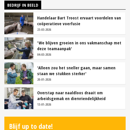
BEDRIJF IN BEELD
Handelaar Bart Troost ervaart voordelen van
coöperatieve voerfusie
23-03-2026
'We blijven groeien in ons vakmanschap met
deze teamaanpak'
04-03-2026
'Alleen zou het sneller gaan, maar samen
staan we stukken sterker'
20-01-2026
Overstap naar naaldloos draait om
arbeidsgemak en diervriendelijkheid
13-01-2026
Blijf up to date!