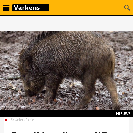
NIEUWS
© Varkens Archief