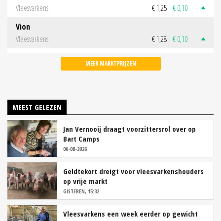
Vleesvarkens
€ 1,25
€ 0,10
Vion
Vleesvarkens
€ 1,28
€ 0,10
MEER MARKTPRIJZEN
MEEST GELEZEN
Jan Vernooij draagt voorzittersrol over op
Bart Camps
06-08-2026
Geldtekort dreigt voor vleesvarkenshouders
op vrije markt
GISTEREN, 15:32
Vleesvarkens een week eerder op gewicht