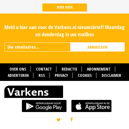
MEER WEER
Meld u hier aan voor de Varkens.nl nieuwsbrief! Maandag
en donderdag in uw mailbox
AANMELDEN
OVER ONS
CONTACT
REDACTIE
ABONNEMENT
ADVERTEREN
RSS
PRIVACY
COOKIES
DISCLAIMER