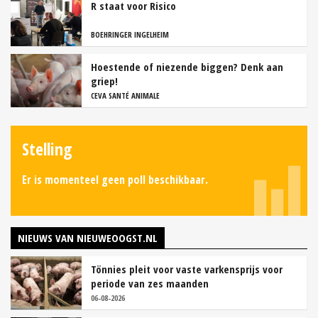
R staat voor Risico
BOEHRINGER INGELHEIM
Hoestende of niezende biggen? Denk aan
griep!
CEVA SANTÉ ANIMALE
Stelling
Er is momenteel geen poll beschikbaar.
NIEUWS VAN NIEUWEOOGST.NL
Tönnies pleit voor vaste varkensprijs voor
periode van zes maanden
06-08-2026