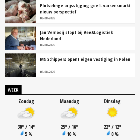
Plotselinge prijsstijging geeft varkensmarkt
nieuw perspectief
06-08-2026
Jan Vernooij stopt bij Vee&Logistiek
Nederland
06-08-2026
MS Schippers opent eigen vestiging in Polen
05-08-2026
WEER
Zondag
Maandag
Dinsdag
30
°
/ 14
°
25
°
/ 16
°
22
°
/ 12
°
5 %
10 %
0 %