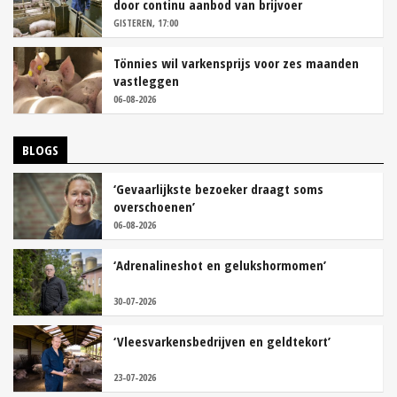
door continu aanbod van brijvoer
GISTEREN, 17:00
Tönnies wil varkensprijs voor zes maanden
vastleggen
06-08-2026
BLOGS
‘Gevaarlijkste bezoeker draagt soms
overschoenen’
06-08-2026
‘Adrenalineshot en gelukshormomen’
30-07-2026
‘Vleesvarkensbedrijven en geldtekort’
23-07-2026