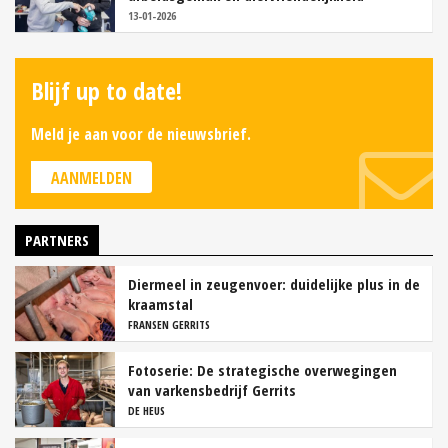
13-01-2026
Blijf up to date!
Meld je aan voor de nieuwsbrief.
AANMELDEN
PARTNERS
Diermeel in zeugenvoer: duidelijke plus in de
kraamstal
FRANSEN GERRITS
Fotoserie: De strategische overwegingen
van varkensbedrijf Gerrits
DE HEUS