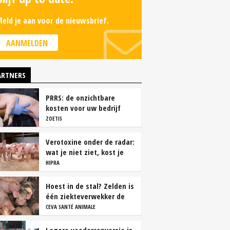
eld je aan voor de nieuwsbrief.
AANMELDEN
ARTNERS
PRRS: de onzichtbare
kosten voor uw bedrijf
ZOETIS
Verotoxine onder de radar:
wat je niet ziet, kost je
wel geld
HIPRA
Hoest in de stal? Zelden is
één ziekteverwekker de
oorzaak
CEVA SANTÉ ANIMALE