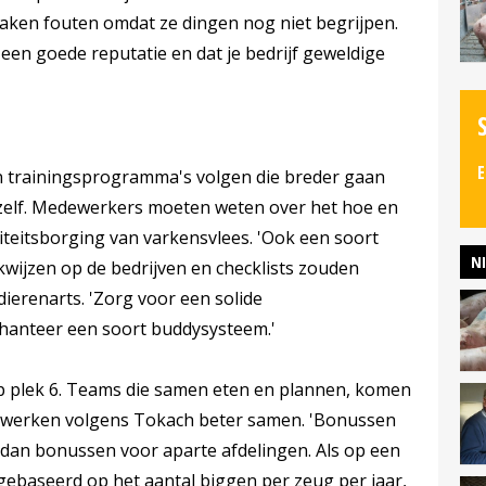
 maken fouten omdat ze dingen nog niet begrijpen.
en goede reputatie en dat je bedrijf geweldige
E
 trainingsprogramma's volgen die breder gaan
jf zelf. Medewerkers moeten weten over het hoe en
teitsborging van varkensvlees. 'Ook een soort
N
wijzen op de bedrijven en checklists zouden
dierenarts. 'Zorg voor een solide
 hanteer een soort buddysysteem.'
op plek 6. Teams die samen eten en plannen, komen
n werken volgens Tokach beter samen. 'Bonussen
 dan bonussen voor aparte afdelingen. Als op een
ebaseerd op het aantal biggen per zeug per jaar,