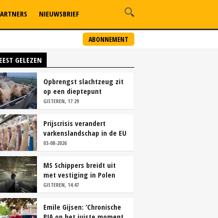
ARTNERS
NIEUWSBRIEF
ABONNEMENT
EEST GELEZEN
Opbrengst slachtzeug zit
op een dieptepunt
GISTEREN, 17:29
Prijscrisis verandert
varkenslandschap in de EU
rap
03-08-2026
MS Schippers breidt uit
met vestiging in Polen
GISTEREN, 14:47
Emile Gijsen: ‘Chronische
PIA op het juiste moment