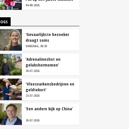
tackelen’
04-08-2026
LOGS
‘Gevaarlijkste bezoeker
draagt soms
overschoenen’
VANDAAG, 08:30
‘Adrenalineshot en
gelukshormomen’
30-07-2026
‘Vleesvarkensbedrijven en
geldtekort’
23-07-2026
‘Een andere kijk op China’
20-07-2026