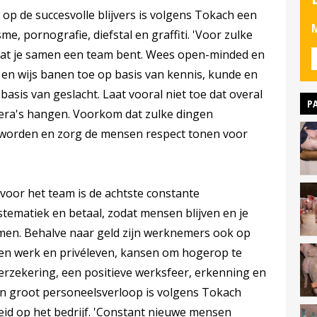
p de succesvolle blijvers is volgens Tokach een
M
me, pornografie, diefstal en graffiti. 'Voor zulke
dat je samen een team bent. Wees open-minded en
en wijs banen toe op basis van kennis, kunde en
basis van geslacht. Laat vooral niet toe dat overal
P
era's hangen. Voorkom dat zulke dingen
r worden en zorg de mensen respect tonen voor
 voor het team is de achtste constante
stematiek en betaal, zodat mensen blijven en je
en. Behalve naar geld zijn werknemers ook op
en werk en privéleven, kansen om hogerop te
rzekering, een positieve werksfeer, erkenning en
n groot personeelsverloop is volgens Tokach
eid op het bedrijf. 'Constant nieuwe mensen