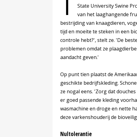
T
State University Swine Pro
van het laaghangende fruit
bestrijding van knaagdieren, voge
tijd en moeite te steken in een bi
controle hebt?', stelt ze. 'De be
problemen omdat ze plaagdierbeh
aandacht geven.'
Op punt tien plaatst de Amerika
geschikte bedrijfskleding. Schone
ze nogal eens. 'Zorg dat douches
er goed passende kleding voorha
wasmachine en droge en nette han
deze varkenshouderij de bioveili
Nultolerantie