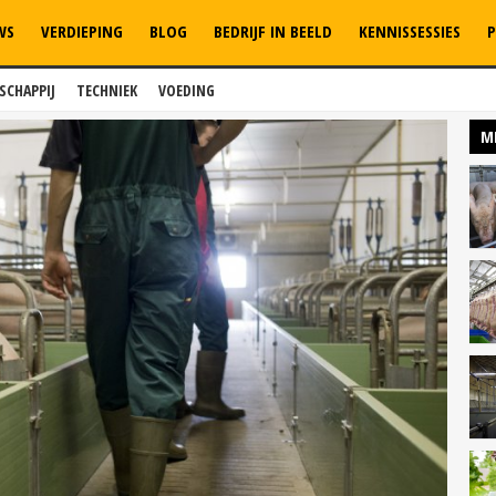
WS
VERDIEPING
BLOG
BEDRIJF IN BEELD
KENNISSESSIES
P
SCHAPPIJ
TECHNIEK
VOEDING
M