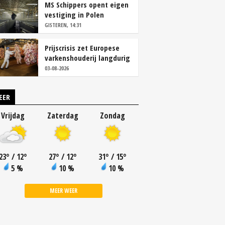
MS Schippers opent eigen
vestiging in Polen
GISTEREN, 14:31
Prijscrisis zet Europese
varkenshouderij langdurig
onder druk
03-08-2026
EER
Vrijdag
Zaterdag
Zondag
23
°
/ 12
°
27
°
/ 12
°
31
°
/ 15
°
5 %
10 %
10 %
MEER WEER