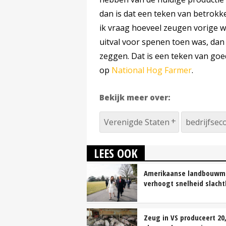
dan is dat een teken van betrokk
ik vraag hoeveel zeugen vorige 
uitval voor spenen toen was, da
zeggen. Dat is een teken van go
op
National Hog Farmer
.
Bekijk meer over:
Verenigde Staten
bedrijfse
LEES OOK
Amerikaanse landbouwmi
verhoogt snelheid slacht
Zeug in VS produceert 20