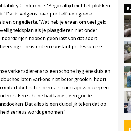
fitability Conference. 'Begin altijd met het plukken
BE
.' Dat is volgens haar punt elf: een goede
ls en ongedierte. 'Wat heb je eraan om veel geld,
oveiligheidsplan als je plaagdieren niet onder
ste boerderijen hebben geen last van dat soort
eersing consistent en constant professionele
anse varkensdierenarts een schone hygiënesluis en
 douches laten varkens niet beter groeien, hoort
 comfortabel, schoon en voorzien zijn van zeep en
nden is. Een schone badkamer, een goede
ddoeken. Dat alles is een duidelijk teken dat op
gheid serieus wordt genomen.'