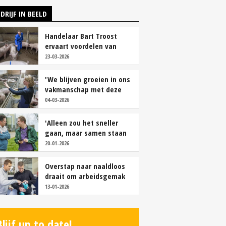
DRIJF IN BEELD
Handelaar Bart Troost
ervaart voordelen van
coöperatieve voerfusie
23-03-2026
'We blijven groeien in ons
vakmanschap met deze
teamaanpak'
04-03-2026
'Alleen zou het sneller
gaan, maar samen staan
we stukken sterker'
20-01-2026
Overstap naar naaldloos
draait om arbeidsgemak
en diervriendelijkheid
13-01-2026
Blijf up to date!