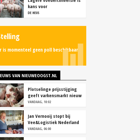
Lagere voederconversie is
kans voor
vleesvarkenshouders
DE HEUS
Stelling
r is momenteel geen poll beschikbaar.
IEUWS VAN NIEUWEOOGST.NL
Plotselinge prijsstijging
geeft varkensmarkt nieuw
perspectief
VANDAAG, 10:02
Jan Vernooij stopt bij
Vee&Logistiek Nederland
VANDAAG, 06:00