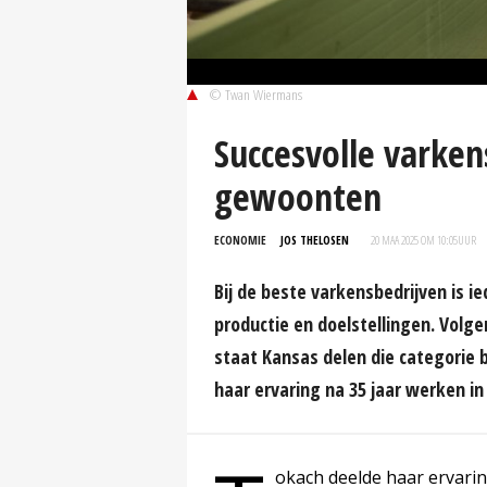
© Twan Wiermans
Succesvolle varken
gewoonten
ECONOMIE
JOS THELOSEN
20 MAA 2025 OM 10:05
UUR
Bij de beste varkensbedrijven is 
productie en doelstellingen. Volg
staat Kansas delen die categorie 
haar ervaring na 35 jaar werken in 
okach deelde haar ervari