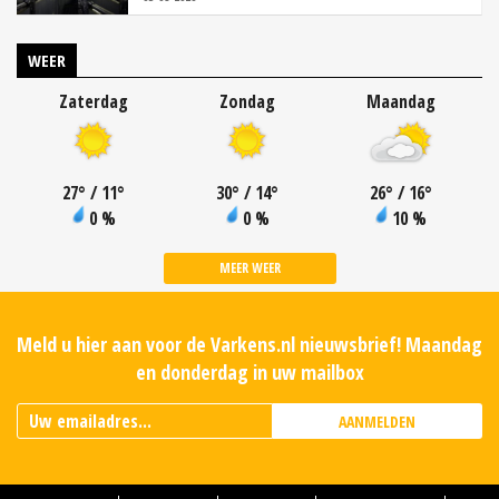
WEER
Zaterdag
Zondag
Maandag
27
°
/ 11
°
30
°
/ 14
°
26
°
/ 16
°
0 %
0 %
10 %
MEER WEER
Meld u hier aan voor de Varkens.nl nieuwsbrief! Maandag
en donderdag in uw mailbox
AANMELDEN