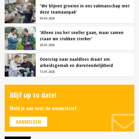
'We blijven groeien in ons vakmanschap met
deze teamaanpak'
04-03-2026
'Alleen zou het sneller gaan, maar samen
staan we stukken sterker'
20-01-2026
Overstap naar naaldloos draait om
arbeidsgemak en diervriendelijkheid
13-01-2026
Blijf up to date!
Meld je aan voor de nieuwsbrief.
AANMELDEN