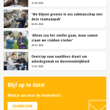
23-03-2026
'We blijven groeien in ons vakmanschap met
deze teamaanpak'
04-03-2026
'Alleen zou het sneller gaan, maar samen
staan we stukken sterker'
20-01-2026
Overstap naar naaldloos draait om
arbeidsgemak en diervriendelijkheid
13-01-2026
Blijf up to date!
Meld je aan voor de nieuwsbrief.
AANMELDEN