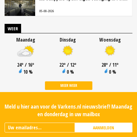
05-08-2026
WEER
Maandag
Dinsdag
Woensdag
24
°
/ 16
°
22
°
/ 12
°
28
°
/ 11
°
10 %
0 %
0 %
MEER WEER
Meld u hier aan voor de Varkens.nl nieuwsbrief! Maandag
en donderdag in uw mailbox
AANMELDEN