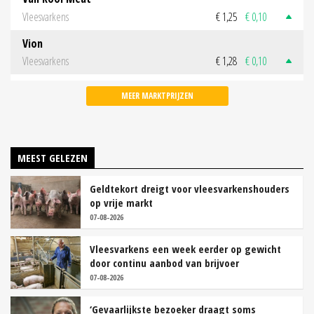
Vleesvarkens
€ 1,25
€ 0,10
Vion
Vleesvarkens
€ 1,28
€ 0,10
MEER MARKTPRIJZEN
MEEST GELEZEN
Geldtekort dreigt voor vleesvarkenshouders
op vrije markt
07-08-2026
Vleesvarkens een week eerder op gewicht
door continu aanbod van brijvoer
07-08-2026
‘Gevaarlijkste bezoeker draagt soms