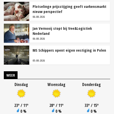
Plotselinge prijsstijging geeft varkensmarkt
nieuw perspectief
06-08-2026
Jan Vernooij stopt bij Vee&Logistiek
Nederland
06-08-2026
MS Schippers opent eigen vestiging in Polen
05-08-2026
WEER
Dinsdag
Woensdag
Donderdag
23
°
/ 11
°
28
°
/ 11
°
33
°
/ 15
°
0 %
0 %
0 %