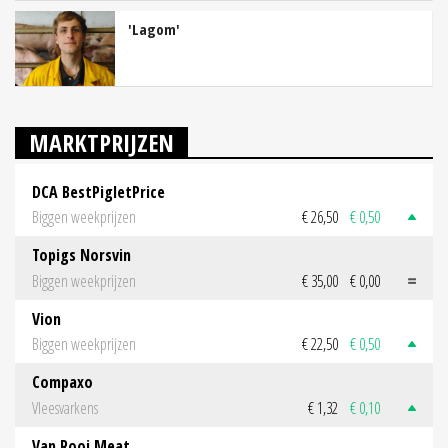
'Lagom'
MARKTPRIJZEN
DCA BestPigletPrice
Biggen weekprijzen
€ 26,50
€ 0,50
Topigs Norsvin
Biggen weekprijzen
€ 35,00
€ 0,00
Vion
Biggen weekprijzen
€ 22,50
€ 0,50
Compaxo
Vleesvarkens
€ 1,32
€ 0,10
Van Rooi Meat