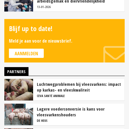
arbeidsgemak en diervriendelijkheid
13-01-2026
Blijf up to date!
Meld je aan voor de nieuwsbrief.
AANMELDEN
PARTNERS
Luchtwegproblemen bij vleesvarkens: impact
op karkas- en vleeskwaliteit
CEVA SANTÉ ANIMALE
Lagere voederconversie is kans voor
vleesvarkenshouders
DE HEUS