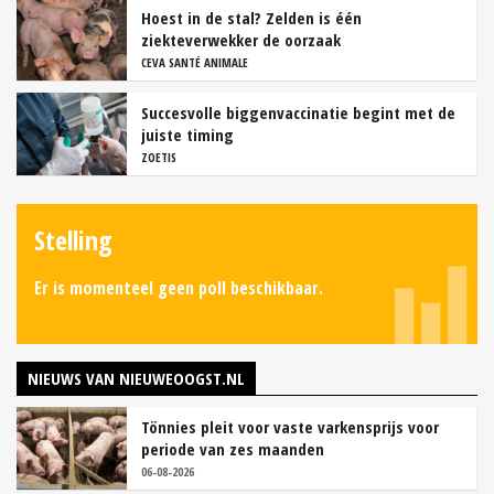
Hoest in de stal? Zelden is één
ziekteverwekker de oorzaak
CEVA SANTÉ ANIMALE
Succesvolle biggenvaccinatie begint met de
juiste timing
ZOETIS
Stelling
Er is momenteel geen poll beschikbaar.
NIEUWS VAN NIEUWEOOGST.NL
Tönnies pleit voor vaste varkensprijs voor
periode van zes maanden
06-08-2026