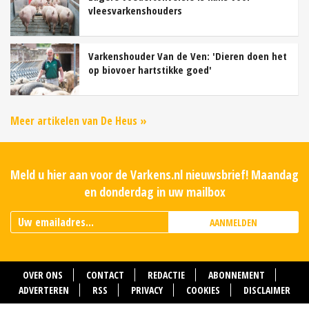
vleesvarkenshouders
Varkenshouder Van de Ven: 'Dieren doen het
op biovoer hartstikke goed'
Meer artikelen van De Heus »
Meld u hier aan voor de Varkens.nl nieuwsbrief! Maandag
en donderdag in uw mailbox
AANMELDEN
OVER ONS
CONTACT
REDACTIE
ABONNEMENT
ADVERTEREN
RSS
PRIVACY
COOKIES
DISCLAIMER