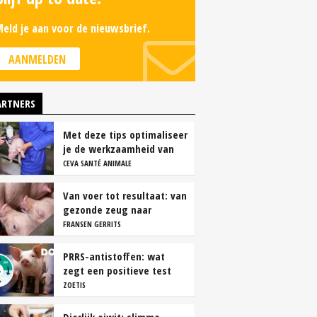
eld je aan voor de nieuwsbrief.
AANMELDEN
ARTNERS
Met deze tips optimaliseer
je de werkzaamheid van
vaccins
CEVA SANTÉ ANIMALE
Van voer tot resultaat: van
gezonde zeug naar
succesvolle biggen
FRANSEN GERRITS
PRRS-antistoffen: wat
zegt een positieve test
echt?
ZOETIS