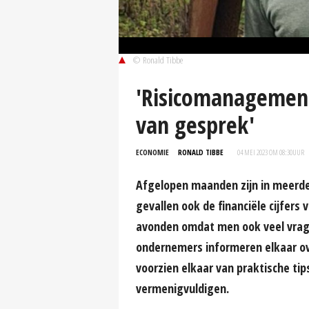
© Ronald Tibbe
'Risicomanagemen
van gesprek'
ECONOMIE
RONALD TIBBE
04 MEI 2023 OM 08:30
UUR
Afgelopen maanden zijn in meerde
gevallen ook de financiële cijfers 
avonden omdat men ook veel vrage
ondernemers informeren elkaar ov
voorzien elkaar van praktische tip
vermenigvuldigen.