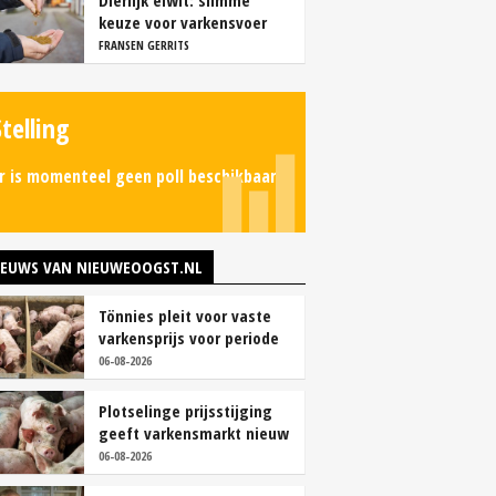
Dierlijk eiwit: slimme
keuze voor varkensvoer
FRANSEN GERRITS
Stelling
r is momenteel geen poll beschikbaar.
IEUWS VAN NIEUWEOOGST.NL
Tönnies pleit voor vaste
varkensprijs voor periode
van zes maanden
06-08-2026
Plotselinge prijsstijging
geeft varkensmarkt nieuw
perspectief
06-08-2026