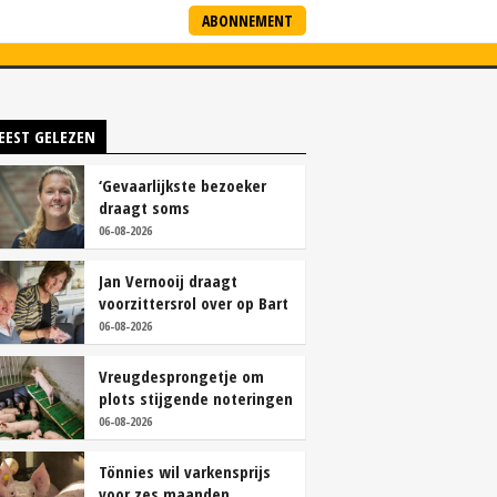
ABONNEMENT
ARTNERS
NIEUWSBRIEF
EEST GELEZEN
‘Gevaarlijkste bezoeker
draagt soms
overschoenen’
06-08-2026
Jan Vernooij draagt
voorzittersrol over op Bart
Camps
06-08-2026
Vreugdesprongetje om
plots stijgende noteringen
06-08-2026
Tönnies wil varkensprijs
voor zes maanden