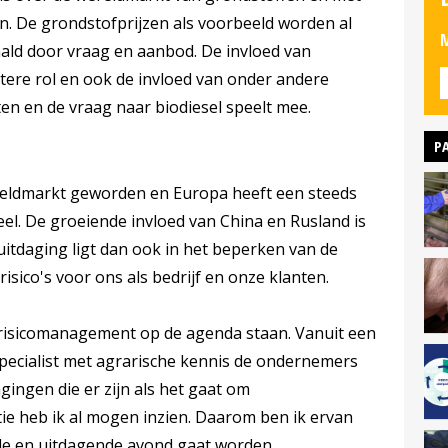
n. De grondstofprijzen als voorbeeld worden al
M
aald door vraag en aanbod. De invloed van
otere rol en ook de invloed van onder andere
sten en de vraag naar biodiesel speelt mee.
P
reldmarkt geworden en Europa heeft een steeds
eel. De groeiende invloed van China en Rusland is
uitdaging ligt dan ook in het beperken van de
sico's voor ons als bedrijf en onze klanten.
 risicomanagement op de agenda staan. Vanuit een
ecialist met agrarische kennis de ondernemers
ingen die er zijn als het gaat om
ie heb ik al mogen inzien. Daarom ben ik ervan
nde en uitdagende avond gaat worden.