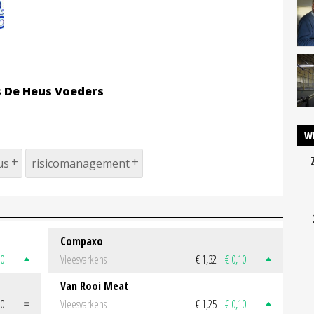
s De Heus Voeders
W
us
risicomanagement
Compaxo
50
Vleesvarkens
€ 1,32
€ 0,10
Van Rooi Meat
00
Vleesvarkens
€ 1,25
€ 0,10