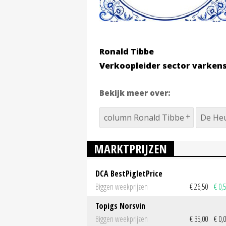
Ronald Tibbe
Verkoopleider sector varken
Bekijk meer over:
column Ronald Tibbe
De He
MARKTPRIJZEN
DCA BestPigletPrice
Biggen weekprijzen
€ 26,50
€ 0,
Topigs Norsvin
Biggen weekprijzen
€ 35,00
€ 0,