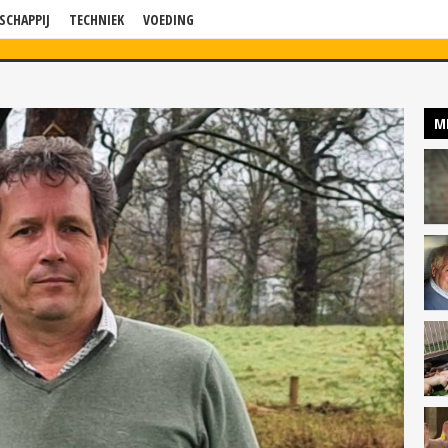
SCHAPPIJ
TECHNIEK
VOEDING
WS
VERDIEPING
BLOG
BEDRIJF IN BEELD
KENNISSESSIES
P
M