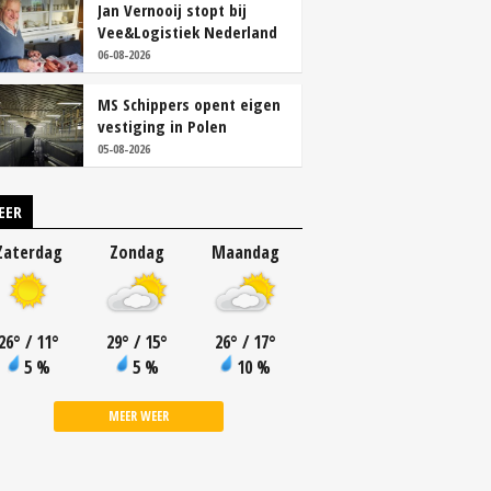
Jan Vernooij stopt bij
Vee&Logistiek Nederland
06-08-2026
MS Schippers opent eigen
vestiging in Polen
05-08-2026
EER
Zaterdag
Zondag
Maandag
26
°
/ 11
°
29
°
/ 15
°
26
°
/ 17
°
5 %
5 %
10 %
MEER WEER