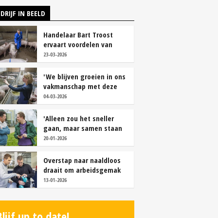
DRIJF IN BEELD
Handelaar Bart Troost
ervaart voordelen van
coöperatieve voerfusie
23-03-2026
'We blijven groeien in ons
vakmanschap met deze
teamaanpak'
04-03-2026
'Alleen zou het sneller
gaan, maar samen staan
we stukken sterker'
20-01-2026
Overstap naar naaldloos
draait om arbeidsgemak
en diervriendelijkheid
13-01-2026
Blijf up to date!