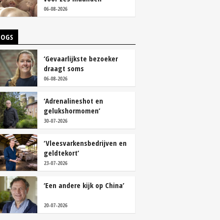
vastleggen
06-08-2026
LOGS
‘Gevaarlijkste bezoeker
draagt soms
overschoenen’
06-08-2026
‘Adrenalineshot en
gelukshormomen’
30-07-2026
‘Vleesvarkensbedrijven en
geldtekort’
23-07-2026
‘Een andere kijk op China’
20-07-2026