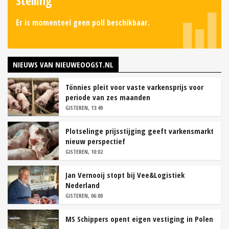
Stelling
Er is momenteel geen poll beschikbaar.
NIEUWS VAN NIEUWEOOGST.NL
Tönnies pleit voor vaste varkensprijs voor
periode van zes maanden
GISTEREN, 13:49
Plotselinge prijsstijging geeft varkensmarkt
nieuw perspectief
GISTEREN, 10:02
Jan Vernooij stopt bij Vee&Logistiek
Nederland
GISTEREN, 06:00
MS Schippers opent eigen vestiging in Polen