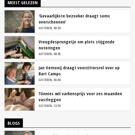
MEEST GELEZEN
‘Gevaarlijkste bezoeker draagt soms
overschoenen’
GISTEREN, 08:30
Vreugdesprongetje om plots stijgende
noteringen
GISTEREN, 08:45
Jan Vernooij draagt voorzittersrol over op
Bart Camps
GISTEREN, 06:00
Tönnies wil varkensprijs voor zes maanden
vastleggen
GISTEREN, 13:59
BLOGS