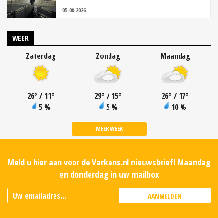
05-08-2026
WEER
Zaterdag
Zondag
Maandag
26
°
/ 11
°
29
°
/ 15
°
26
°
/ 17
°
5 %
5 %
10 %
MEER WEER
Meld u hier aan voor de Varkens.nl nieuwsbrief! Maandag
en donderdag in uw mailbox
AANMELDEN