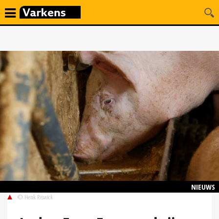
NIEUWS
© Henk Riswick