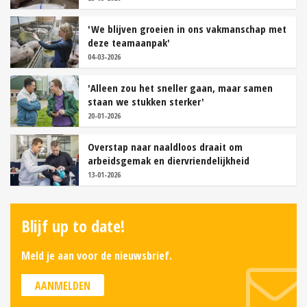
'We blijven groeien in ons vakmanschap met
deze teamaanpak'
04-03-2026
'Alleen zou het sneller gaan, maar samen
staan we stukken sterker'
20-01-2026
Overstap naar naaldloos draait om
arbeidsgemak en diervriendelijkheid
13-01-2026
Blijf up to date!
Meld je aan voor de nieuwsbrief.
AANMELDEN