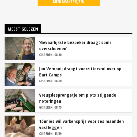
MEER MARKTPRIJZEN
MEEST GELEZEN
‘Gevaarlijkste bezoeker draagt soms
overschoenen’
GISTEREN, 08:30
Jan Vernooij draagt voorzittersrol over op
Bart Camps
GISTEREN, 06:00
Vreugdesprongetje om plots stijgende
noteringen
GISTEREN, 08:45
Tönnies wil varkensprijs voor zes maanden
vastleggen
GISTEREN, 13:59