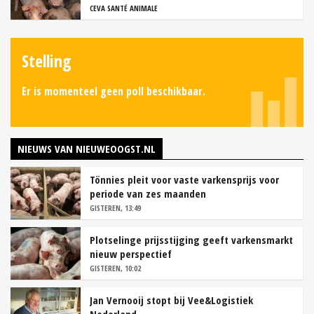
CEVA SANTÉ ANIMALE
Stelling
Er is momenteel geen poll beschikbaar.
NIEUWS VAN NIEUWEOOGST.NL
Tönnies pleit voor vaste varkensprijs voor
periode van zes maanden
GISTEREN, 13:49
Plotselinge prijsstijging geeft varkensmarkt
nieuw perspectief
GISTEREN, 10:02
Jan Vernooij stopt bij Vee&Logistiek