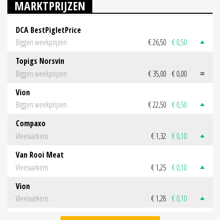
MARKTPRIJZEN
DCA BestPigletPrice
Biggen weekprijzen
€ 26,50
€ 0,50
Topigs Norsvin
Biggen weekprijzen
€ 35,00
€ 0,00
Vion
Biggen weekprijzen
€ 22,50
€ 0,50
Compaxo
Vleesvarkens
€ 1,32
€ 0,10
Van Rooi Meat
Vleesvarkens
€ 1,25
€ 0,10
Vion
Vleesvarkens
€ 1,28
€ 0,10