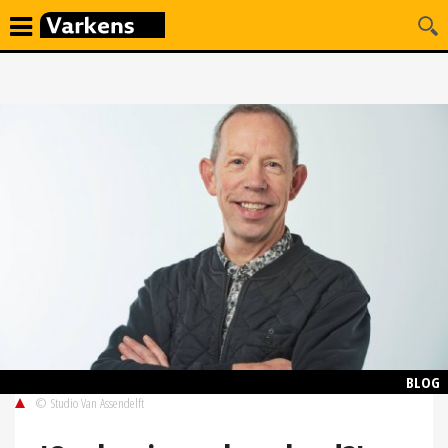
BLOG
© Studio Van Assendelft