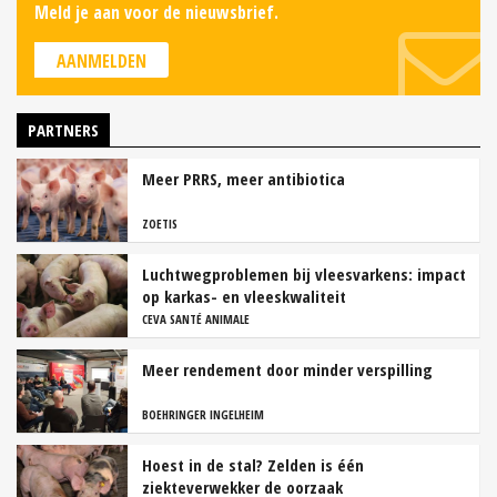
Meld je aan voor de nieuwsbrief.
AANMELDEN
PARTNERS
Meer PRRS, meer antibiotica
ZOETIS
Luchtwegproblemen bij vleesvarkens: impact
op karkas- en vleeskwaliteit
CEVA SANTÉ ANIMALE
Meer rendement door minder verspilling
BOEHRINGER INGELHEIM
Hoest in de stal? Zelden is één
ziekteverwekker de oorzaak