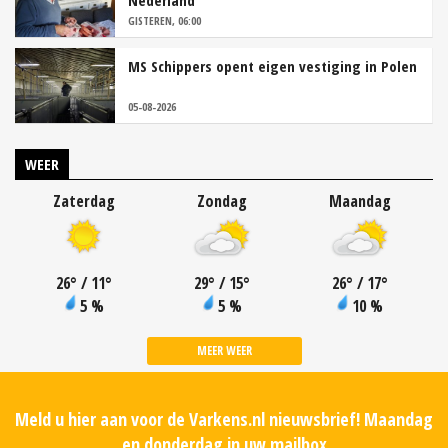
Nederland
GISTEREN, 06:00
MS Schippers opent eigen vestiging in Polen
05-08-2026
WEER
Zaterdag
Zondag
Maandag
26
°
/ 11
°
29
°
/ 15
°
26
°
/ 17
°
5 %
5 %
10 %
MEER WEER
Meld u hier aan voor de Varkens.nl nieuwsbrief! Maandag
en donderdag in uw mailbox