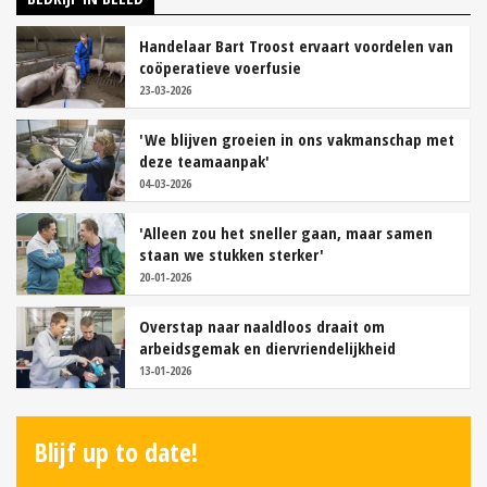
Handelaar Bart Troost ervaart voordelen van
coöperatieve voerfusie
23-03-2026
'We blijven groeien in ons vakmanschap met
deze teamaanpak'
04-03-2026
'Alleen zou het sneller gaan, maar samen
staan we stukken sterker'
20-01-2026
Overstap naar naaldloos draait om
arbeidsgemak en diervriendelijkheid
13-01-2026
Blijf up to date!