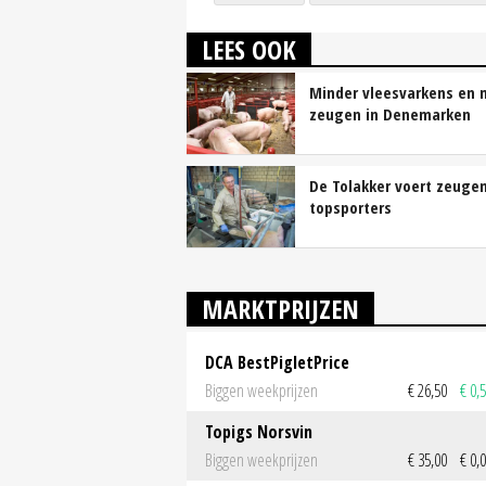
LEES OOK
Minder vleesvarkens en 
zeugen in Denemarken
De Tolakker voert zeugen
topsporters
MARKTPRIJZEN
DCA BestPigletPrice
Biggen weekprijzen
€ 26,50
€ 0,
Topigs Norsvin
Biggen weekprijzen
€ 35,00
€ 0,