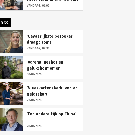
Camps
VANDAAG, 06:00
LOGS
‘Gevaarlijkste bezoeker
draagt soms
overschoenen’
VANDAAG, 08:30
‘Adrenalineshot en
gelukshormomen’
30-07-2026
‘Vleesvarkensbedrijven en
geldtekort’
23-07-2026
‘Een andere kijk op China’
20-07-2026