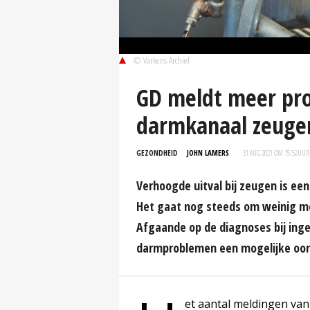
© Varkens Archief
GD meldt meer pr
darmkanaal zeuge
GEZONDHEID
JOHN LAMERS
31 AUG 2021 OM 15:52
UUR
Verhoogde uitval bij zeugen is een
Het gaat nog steeds om weinig me
Afgaande op de diagnoses bij ing
darmproblemen een mogelijke oor
et aantal meldingen van 