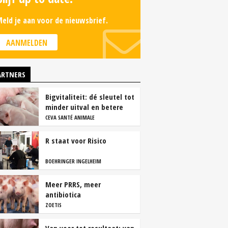
eld je aan voor de nieuwsbrief.
AANMELDEN
ARTNERS
Bigvitaliteit: dé sleutel tot
minder uitval en betere
groei
CEVA SANTÉ ANIMALE
R staat voor Risico
BOEHRINGER INGELHEIM
Meer PRRS, meer
antibiotica
ZOETIS