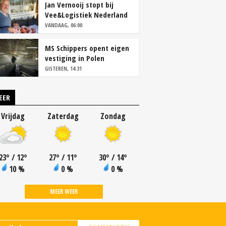
Jan Vernooij stopt bij
Vee&Logistiek Nederland
VANDAAG, 06:00
MS Schippers opent eigen
vestiging in Polen
GISTEREN, 14:31
EER
Vrijdag
Zaterdag
Zondag
23
°
/ 12
°
27
°
/ 11
°
30
°
/ 14
°
10 %
0 %
0 %
MEER WEER