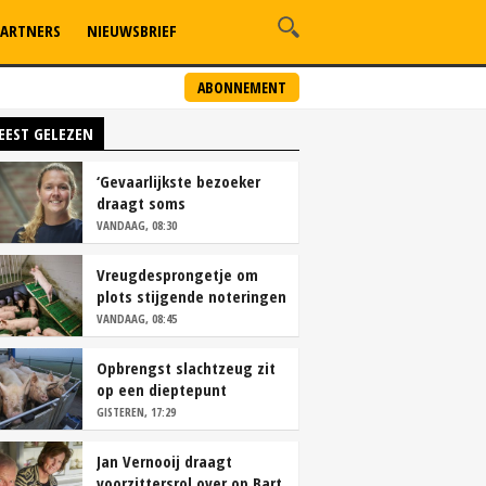
ARTNERS
NIEUWSBRIEF
ABONNEMENT
EEST GELEZEN
‘Gevaarlijkste bezoeker
draagt soms
overschoenen’
VANDAAG, 08:30
Vreugdesprongetje om
plots stijgende noteringen
VANDAAG, 08:45
Opbrengst slachtzeug zit
op een dieptepunt
GISTEREN, 17:29
Jan Vernooij draagt
voorzittersrol over op Bart