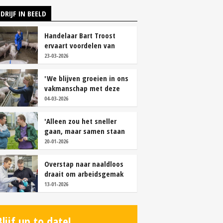
DRIJF IN BEELD
Handelaar Bart Troost
ervaart voordelen van
coöperatieve voerfusie
23-03-2026
'We blijven groeien in ons
vakmanschap met deze
teamaanpak'
04-03-2026
'Alleen zou het sneller
gaan, maar samen staan
we stukken sterker'
20-01-2026
Overstap naar naaldloos
draait om arbeidsgemak
en diervriendelijkheid
13-01-2026
Blijf up to date!