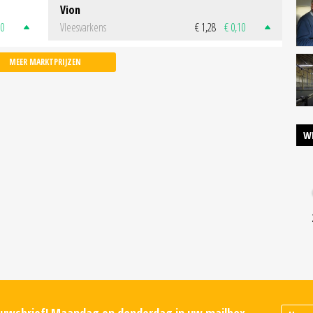
Vion
50
Vleesvarkens
€ 1,28
€ 0,10
MEER MARKTPRIJZEN
W