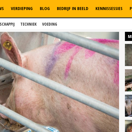
WS
VERDIEPING
BLOG
BEDRIJF IN BEELD
KENNISSESSIES
P
SCHAPPIJ
TECHNIEK
VOEDING
M