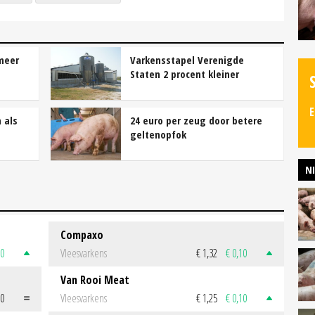
meer
Varkensstapel Verenigde
Staten 2 procent kleiner
E
 als
24 euro per zeug door betere
geltenopfok
N
Compaxo
50
Vleesvarkens
€ 1,32
€ 0,10
Van Rooi Meat
00
Vleesvarkens
€ 1,25
€ 0,10