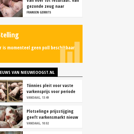
Van voer tot resultaat: van
gezonde zeug naar
succesvolle biggen
FRANSEN GERRITS
Stelling
r is momenteel geen poll beschikbaar.
IEUWS VAN NIEUWEOOGST.NL
Tönnies pleit voor vaste
varkensprijs voor periode
van zes maanden
VANDAAG, 13:49
Plotselinge prijsstijging
geeft varkensmarkt nieuw
perspectief
VANDAAG, 10:02