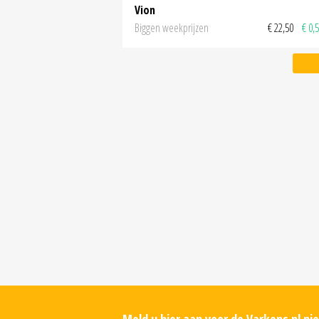
Vion
Biggen weekprijzen
€ 22,50
€ 0,