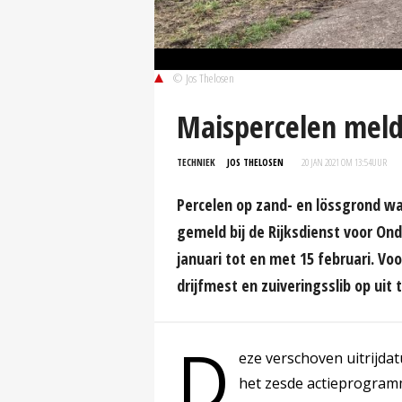
© Jos Thelosen
Maispercelen meld
TECHNIEK
JOS THELOSEN
20 JAN 2021 OM 13:54
UUR
Percelen op zand- en lössgrond w
gemeld bij de Rijksdienst voor On
januari tot en met 15 februari. Vo
drijfmest en zuiveringsslib op uit 
D
eze verschoven uitrijda
het zesde actieprogramma