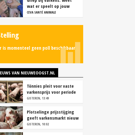
Griep bij varkens: weet
wat er speelt op jouw
bedrijf
CEVA SANTÉ ANIMALE
Stelling
r is momenteel geen poll beschikbaar.
IEUWS VAN NIEUWEOOGST.NL
Tönnies pleit voor vaste
varkensprijs voor periode
van zes maanden
GISTEREN, 13:49
Plotselinge prijsstijging
geeft varkensmarkt nieuw
perspectief
GISTEREN, 10:02