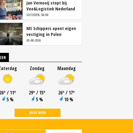
Jan Vernooij stopt bij
Vee&Logistiek Nederland
GISTEREN, 06:00
MS Schippers opent eigen
vestiging in Polen
05-08-2026
EER
Zaterdag
Zondag
Maandag
26
°
/ 11
°
29
°
/ 15
°
26
°
/ 17
°
5 %
5 %
10 %
MEER WEER