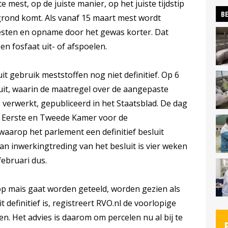
e mest, op de juiste manier, op het juiste tijdstip
BE
 grond komt. Als vanaf 15 maart mest wordt
mesten en opname door het gewas korter. Dat
en fosfaat uit- of afspoelen.
uit gebruik meststoffen nog niet definitief. Op 6
luit, waarin de maatregel over de aangepaste
s verwerkt, gepubliceerd in het Staatsblad. De dag
e Eerste en Tweede Kamer voor de
aarop het parlement een definitief besluit
n inwerkingtreding van het besluit is vier weken
februari dus.
p mais gaat worden geteeld, worden gezien als
t definitief is, registreert RVO.nl de voorlopige
en. Het advies is daarom om percelen nu al bij te