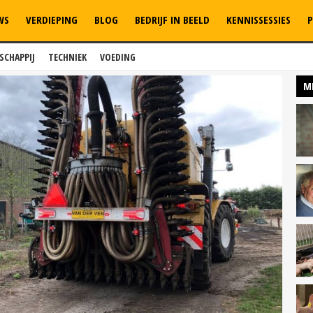
WS
VERDIEPING
BLOG
BEDRIJF IN BEELD
KENNISSESSIES
P
SCHAPPIJ
TECHNIEK
VOEDING
M