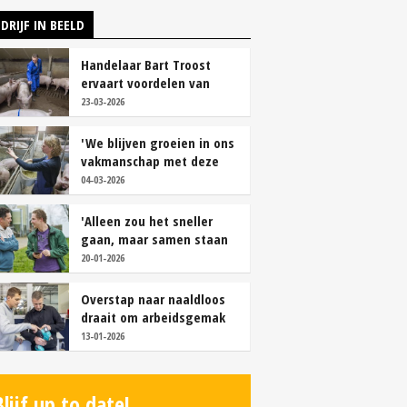
DRIJF IN BEELD
Handelaar Bart Troost
ervaart voordelen van
coöperatieve voerfusie
23-03-2026
'We blijven groeien in ons
vakmanschap met deze
teamaanpak'
04-03-2026
'Alleen zou het sneller
gaan, maar samen staan
we stukken sterker'
20-01-2026
Overstap naar naaldloos
draait om arbeidsgemak
en diervriendelijkheid
13-01-2026
Blijf up to date!