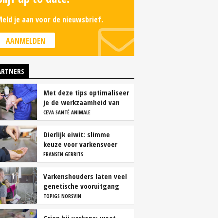
eld je aan voor de nieuwsbrief.
AANMELDEN
ARTNERS
Met deze tips optimaliseer
je de werkzaamheid van
vaccins
CEVA SANTÉ ANIMALE
Dierlijk eiwit: slimme
keuze voor varkensvoer
FRANSEN GERRITS
Varkenshouders laten veel
genetische vooruitgang
liggen
TOPIGS NORSVIN