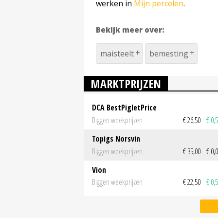
werken in
Mijn percelen
.
Bekijk meer over:
maisteelt
bemesting
MARKTPRIJZEN
DCA BestPigletPrice
Biggen weekprijzen
€ 26,50
€ 0,
Topigs Norsvin
Biggen weekprijzen
€ 35,00
€ 0,
Vion
Biggen weekprijzen
€ 22,50
€ 0,