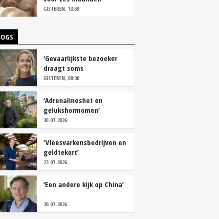
vastleggen
GISTEREN, 13:59
LOGS
‘Gevaarlijkste bezoeker
draagt soms
overschoenen’
GISTEREN, 08:30
‘Adrenalineshot en
gelukshormomen’
30-07-2026
‘Vleesvarkensbedrijven en
geldtekort’
23-07-2026
‘Een andere kijk op China’
20-07-2026