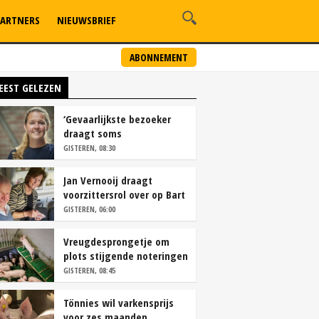
ARTNERS
NIEUWSBRIEF
ABONNEMENT
EEST GELEZEN
‘Gevaarlijkste bezoeker
draagt soms
overschoenen’
GISTEREN, 08:30
Jan Vernooij draagt
voorzittersrol over op Bart
Camps
GISTEREN, 06:00
Vreugdesprongetje om
plots stijgende noteringen
GISTEREN, 08:45
Tönnies wil varkensprijs
voor zes maanden