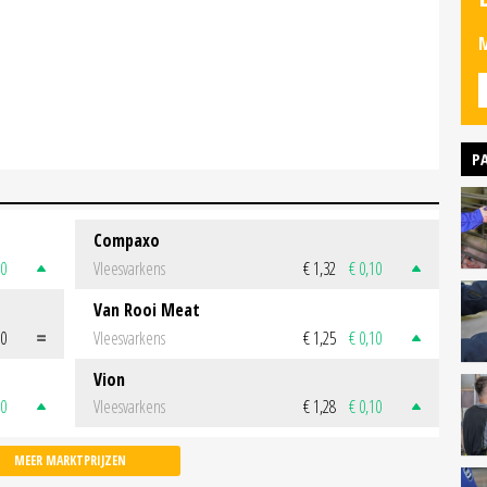
M
P
Compaxo
50
Vleesvarkens
€ 1,32
€ 0,10
Van Rooi Meat
00
Vleesvarkens
€ 1,25
€ 0,10
Vion
50
Vleesvarkens
€ 1,28
€ 0,10
MEER MARKTPRIJZEN