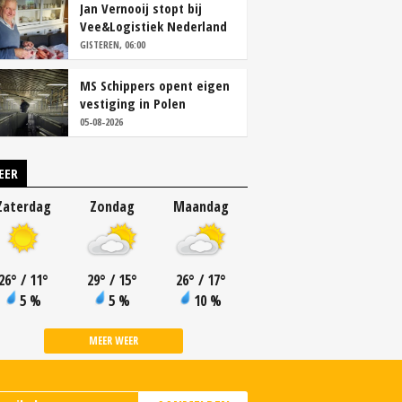
Jan Vernooij stopt bij
Vee&Logistiek Nederland
GISTEREN, 06:00
MS Schippers opent eigen
vestiging in Polen
05-08-2026
EER
Zaterdag
Zondag
Maandag
26
°
/ 11
°
29
°
/ 15
°
26
°
/ 17
°
5 %
5 %
10 %
MEER WEER