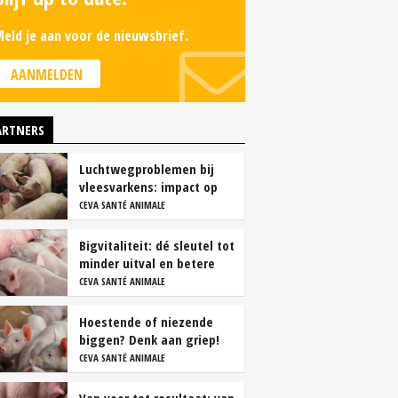
eld je aan voor de nieuwsbrief.
AANMELDEN
ARTNERS
Luchtwegproblemen bij
vleesvarkens: impact op
karkas- en vleeskwaliteit
CEVA SANTÉ ANIMALE
Bigvitaliteit: dé sleutel tot
minder uitval en betere
groei
CEVA SANTÉ ANIMALE
Hoestende of niezende
biggen? Denk aan griep!
CEVA SANTÉ ANIMALE