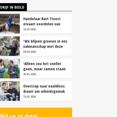
DRIJF IN BEELD
Handelaar Bart Troost
ervaart voordelen van
coöperatieve voerfusie
23-03-2026
'We blijven groeien in ons
vakmanschap met deze
teamaanpak'
04-03-2026
'Alleen zou het sneller
gaan, maar samen staan
we stukken sterker'
20-01-2026
Overstap naar naaldloos
draait om arbeidsgemak
en diervriendelijkheid
13-01-2026
Blijf up to date!