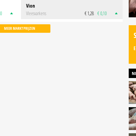
Vion
50
Vleesvarkens
€ 1,28
€ 0,10
MEER MARKTPRIJZEN
E
N