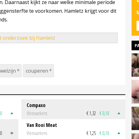
jn. Daarnaast kijkt ze naar welke minimale periode
biggensterfte te voorkomen. Hamletz krijgt voor dit
M
nds.
t onderzoek bij Hamletz
P
welzijn
couperen
Compaxo
50
Vleesvarkens
€ 1,32
€ 0,10
Van Rooi Meat
00
Vleesvarkens
€ 1,25
€ 0,10