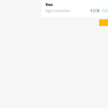
Vion
Biggen weekprijzen
€ 22,50
€ 0,