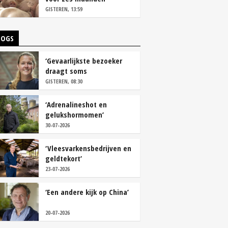
vastleggen
GISTEREN, 13:59
LOGS
‘Gevaarlijkste bezoeker
draagt soms
overschoenen’
GISTEREN, 08:30
‘Adrenalineshot en
gelukshormomen’
30-07-2026
‘Vleesvarkensbedrijven en
geldtekort’
23-07-2026
‘Een andere kijk op China’
20-07-2026