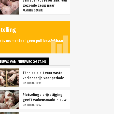
Van voer tot resultaat: van
gezonde zeug naar
succesvolle biggen
FRANSEN GERRITS
Stelling
r is momenteel geen poll beschikbaar.
IEUWS VAN NIEUWEOOGST.NL
Tönnies pleit voor vaste
varkensprijs voor periode
van zes maanden
GISTEREN, 13:49
Plotselinge prijsstijging
geeft varkensmarkt nieuw
perspectief
GISTEREN, 10:02