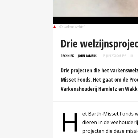
© Varkens Archief
Drie welzijnsproje
TECHNIEK
JOHN LAMERS
15 JUN 2020 OM 13:51
UUR
Drie projecten die het varkenswel
Misset Fonds. Het gaat om de Pro
Varkenshouderij Hamletz en Wakke
H
et Barth-Misset Fonds w
dieren in de veehouderi
projecten die deze miss