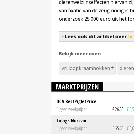
dierenwelzijnseffecten hiervan zi
van fixatie van de zeug nodig is 
onderzoek 25.000 euro uit het fo
•
Lees ook dit artikel over
he
Bekijk meer over:
vrijloopkraamhokken
dieren
MARKTPRIJZEN
DCA BestPigletPrice
Biggen weekprijzen
€ 26,50
€ 0,
Topigs Norsvin
Biggen weekprijzen
€ 35,00
€ 0,