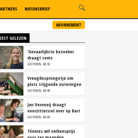
ARTNERS
NIEUWSBRIEF
ABONNEMENT
EEST GELEZEN
‘Gevaarlijkste bezoeker
draagt soms
overschoenen’
GISTEREN, 08:30
Vreugdesprongetje om
plots stijgende noteringen
GISTEREN, 08:45
Jan Vernooij draagt
voorzittersrol over op Bart
Camps
GISTEREN, 06:00
Tönnies wil varkensprijs
voor zes maanden