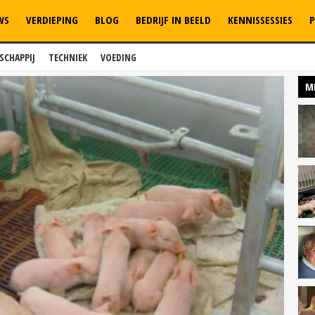
WS
VERDIEPING
BLOG
BEDRIJF IN BEELD
KENNISSESSIES
P
SCHAPPIJ
TECHNIEK
VOEDING
M