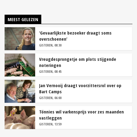
MEEST GELEZEN
‘Gevaarlijkste bezoeker draagt soms
overschoenen’
GISTEREN, 08:30
Vreugdesprongetje om plots stijgende
noteringen
GISTEREN, 08:45
Jan Vernooij draagt voorzittersrol over op
Bart Camps
GISTEREN, 06:00
Tönnies wil varkensprijs voor zes maanden
vastleggen
GISTEREN, 13:59