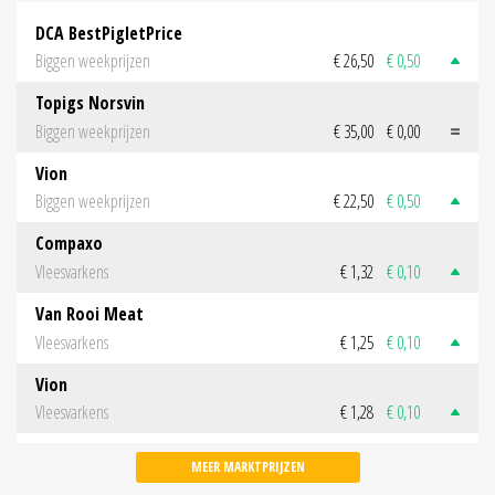
DCA BestPigletPrice
Biggen weekprijzen
€ 26,50
€ 0,50
Topigs Norsvin
Biggen weekprijzen
€ 35,00
€ 0,00
Vion
Biggen weekprijzen
€ 22,50
€ 0,50
Compaxo
Vleesvarkens
€ 1,32
€ 0,10
Van Rooi Meat
Vleesvarkens
€ 1,25
€ 0,10
Vion
Vleesvarkens
€ 1,28
€ 0,10
MEER MARKTPRIJZEN