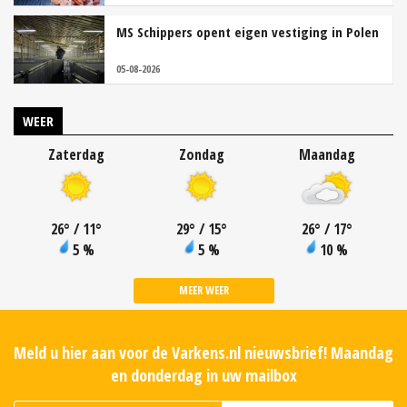
MS Schippers opent eigen vestiging in Polen
05-08-2026
WEER
Zaterdag
Zondag
Maandag
26
°
/ 11
°
29
°
/ 15
°
26
°
/ 17
°
5 %
5 %
10 %
MEER WEER
Meld u hier aan voor de Varkens.nl nieuwsbrief! Maandag
en donderdag in uw mailbox