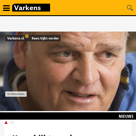
NIEUWS
©