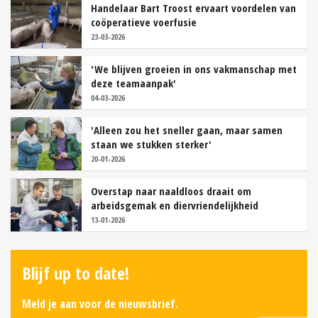
Handelaar Bart Troost ervaart voordelen van
coöperatieve voerfusie
23-03-2026
'We blijven groeien in ons vakmanschap met
deze teamaanpak'
04-03-2026
'Alleen zou het sneller gaan, maar samen
staan we stukken sterker'
20-01-2026
Overstap naar naaldloos draait om
arbeidsgemak en diervriendelijkheid
13-01-2026
Blijf up to date!
Meld je aan voor de nieuwsbrief.