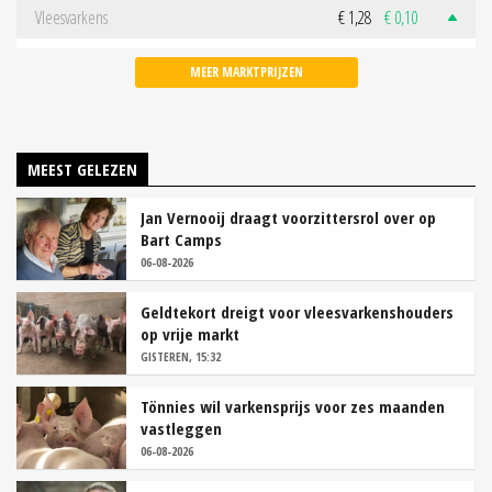
Vleesvarkens
€ 1,28
€ 0,10
MEER MARKTPRIJZEN
MEEST GELEZEN
Jan Vernooij draagt voorzittersrol over op
Bart Camps
06-08-2026
Geldtekort dreigt voor vleesvarkenshouders
op vrije markt
GISTEREN, 15:32
Tönnies wil varkensprijs voor zes maanden
vastleggen
06-08-2026