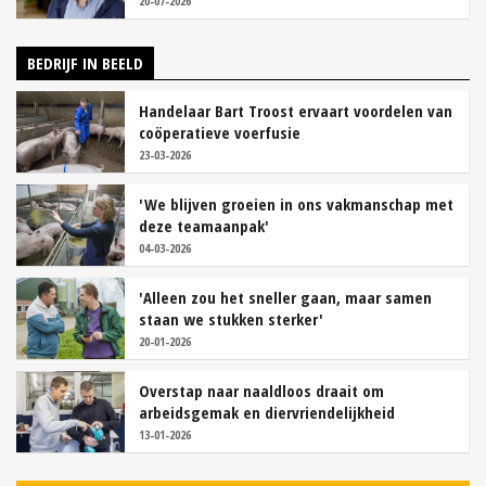
20-07-2026
BEDRIJF IN BEELD
Handelaar Bart Troost ervaart voordelen van
coöperatieve voerfusie
23-03-2026
'We blijven groeien in ons vakmanschap met
deze teamaanpak'
04-03-2026
'Alleen zou het sneller gaan, maar samen
staan we stukken sterker'
20-01-2026
Overstap naar naaldloos draait om
arbeidsgemak en diervriendelijkheid
13-01-2026