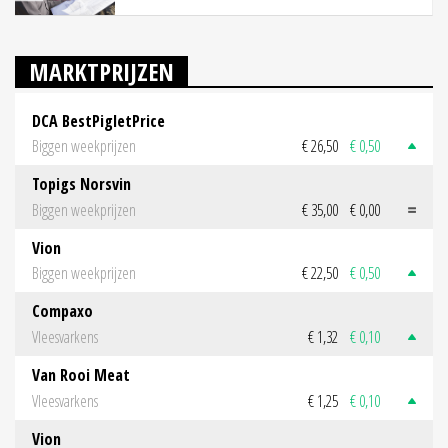
MARKTPRIJZEN
DCA BestPigletPrice
Biggen weekprijzen
€ 26,50
€ 0,50
Topigs Norsvin
Biggen weekprijzen
€ 35,00
€ 0,00
Vion
Biggen weekprijzen
€ 22,50
€ 0,50
Compaxo
Vleesvarkens
€ 1,32
€ 0,10
Van Rooi Meat
Vleesvarkens
€ 1,25
€ 0,10
Vion