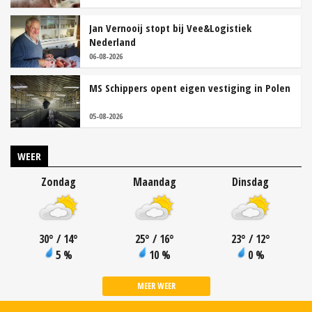
Jan Vernooij stopt bij Vee&Logistiek
Nederland
06-08-2026
MS Schippers opent eigen vestiging in Polen
05-08-2026
WEER
Zondag
Maandag
Dinsdag
30
°
/ 14
°
25
°
/ 16
°
23
°
/ 12
°
5 %
10 %
0 %
MEER WEER