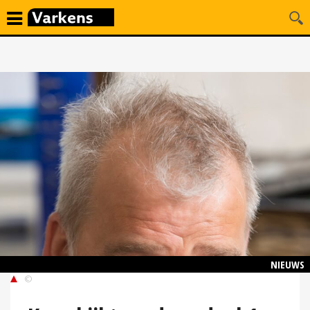
NIEUWS
©