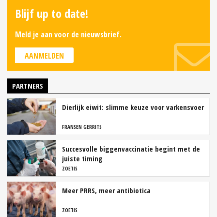
Blijf up to date!
Meld je aan voor de nieuwsbrief.
AANMELDEN
PARTNERS
Dierlijk eiwit: slimme keuze voor varkensvoer
FRANSEN GERRITS
Succesvolle biggenvaccinatie begint met de
juiste timing
ZOETIS
Meer PRRS, meer antibiotica
ZOETIS