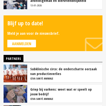
arbeidsgemak en diervriendelijkheid
13-01-2026
Blijf up to date!
Meld je aan voor de nieuwsbrief.
AANMELDEN
PARTNERS
Subklinische circo: de onderschatte oorzaak
van productieverlies
CEVA SANTÉ ANIMALE
Griep bij varkens: weet wat er speelt op
jouw bedrijf
CEVA SANTÉ ANIMALE