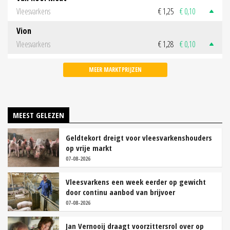
Vleesvarkens
€ 1,25
€ 0,10
Vion
Vleesvarkens
€ 1,28
€ 0,10
MEER MARKTPRIJZEN
MEEST GELEZEN
Geldtekort dreigt voor vleesvarkenshouders
op vrije markt
07-08-2026
Vleesvarkens een week eerder op gewicht
door continu aanbod van brijvoer
07-08-2026
Jan Vernooij draagt voorzittersrol over op