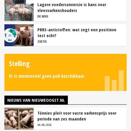
Lagere voederconversie is kans voor
vleesvarkenshouders
DE HEUS
PRRS-antistoffen: wat zegt een positieve
test echt?
ZOETIS
Stelling
Er is momenteel geen poll beschikbaar.
NIEUWS VAN NIEUWEOOGST.NL
Tönnies pleit voor vaste varkensprijs voor
periode van zes maanden
06-08-2026