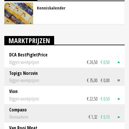
Kenniskalender
MARKTPRIJZEN
DCA BestPigletPrice
Biggen weekprijzen
€ 26,50
€ 0,50
Topigs Norsvin
Biggen weekprijzen
€ 35,00
€ 0,00
Vion
Biggen weekprijzen
€ 22,50
€ 0,50
Compaxo
Vleesvarkens
€ 1,32
€ 0,10
Van Rooi Meat