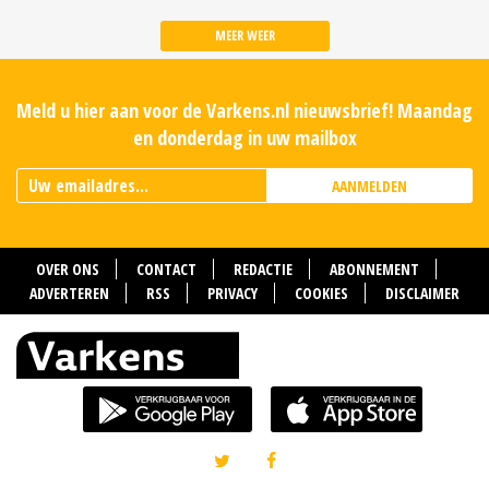
MEER WEER
Meld u hier aan voor de Varkens.nl nieuwsbrief! Maandag
en donderdag in uw mailbox
AANMELDEN
OVER ONS
CONTACT
REDACTIE
ABONNEMENT
ADVERTEREN
RSS
PRIVACY
COOKIES
DISCLAIMER