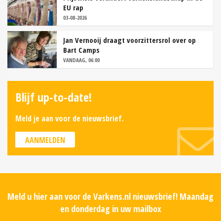
EU rap
03-08-2026
Jan Vernooij draagt voorzittersrol over op
Bart Camps
VANDAAG, 06:00
Blijf up-to-date!
Meld je aan voor de nieuwsbrief.
AANMELDEN
Meld u hier aan voor de Varkens.nl nieuwsbrief! Maandag
en donderdag in uw mailbox