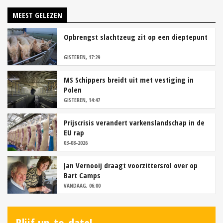
MEEST GELEZEN
Opbrengst slachtzeug zit op een dieptepunt
GISTEREN, 17:29
MS Schippers breidt uit met vestiging in
Polen
GISTEREN, 14:47
Prijscrisis verandert varkenslandschap in de
EU rap
03-08-2026
Jan Vernooij draagt voorzittersrol over op
Bart Camps
VANDAAG, 06:00
Blijf up-to-date!