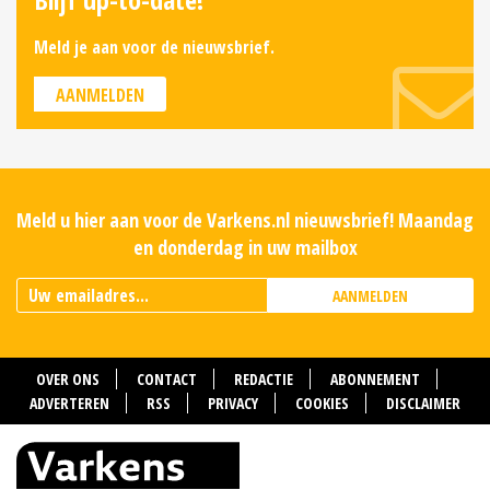
Meld je aan voor de nieuwsbrief.
AANMELDEN
Meld u hier aan voor de Varkens.nl nieuwsbrief! Maandag
en donderdag in uw mailbox
AANMELDEN
OVER ONS
CONTACT
REDACTIE
ABONNEMENT
ADVERTEREN
RSS
PRIVACY
COOKIES
DISCLAIMER