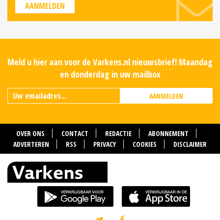
AANMELDEN
Meld u hier aan voor de Varkens.nl nieuwsbrief! Maandag
en donderdag in uw mailbox
AANMELDEN
OVER ONS
CONTACT
REDACTIE
ABONNEMENT
ADVERTEREN
RSS
PRIVACY
COOKIES
DISCLAIMER