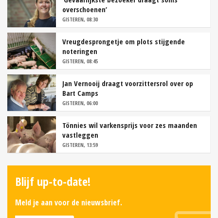
overschoenen’
GISTEREN, 08:30
Vreugdesprongetje om plots stijgende
noteringen
GISTEREN, 08:45
Jan Vernooij draagt voorzittersrol over op
Bart Camps
GISTEREN, 06:00
Tönnies wil varkensprijs voor zes maanden
vastleggen
GISTEREN, 13:59
Blijf up-to-date!
Meld je aan voor de nieuwsbrief.