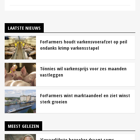
LAATSTE NIEUWS
ForFarmers houdt varkensvoerafzet op peil
ondanks krimp varkensstapel
Tönnies wil varkensprijs voor zes maanden
vastleggen
ForFarmers wint marktaandeel en ziet winst
sterk groeien
MEEST GELEZEN
‘Gevaarlijkste bezoeker draagt soms