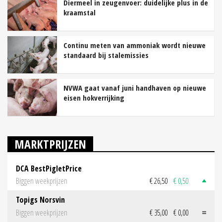
Diermeel in zeugenvoer: duidelijke plus in de
kraamstal
Continu meten van ammoniak wordt nieuwe
standaard bij stalemissies
NVWA gaat vanaf juni handhaven op nieuwe
eisen hokverrijking
MARKTPRIJZEN
DCA BestPigletPrice
Biggen weekprijzen
€ 26,50
€ 0,50
Topigs Norsvin
Biggen weekprijzen
€ 35,00
€ 0,00