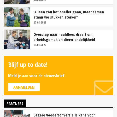
'Alleen zou het sneller gaan, maar samen
staan we stukken sterker'
20-01-2026
Overstap naar naaldloos draait om
arbeidsgemak en diervriendelijkheid
13-01-2026
Blijf up to date!
Meld je aan voor de nieuwsbrief.
AANMELDEN
PARTNERS
Lagere voederconversie is kans voor