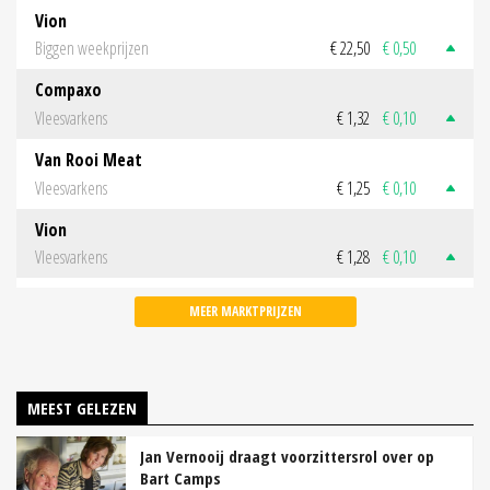
Vion
Biggen weekprijzen
€ 22,50
€ 0,50
Compaxo
Vleesvarkens
€ 1,32
€ 0,10
Van Rooi Meat
Vleesvarkens
€ 1,25
€ 0,10
Vion
Vleesvarkens
€ 1,28
€ 0,10
MEER MARKTPRIJZEN
MEEST GELEZEN
Jan Vernooij draagt voorzittersrol over op
Bart Camps