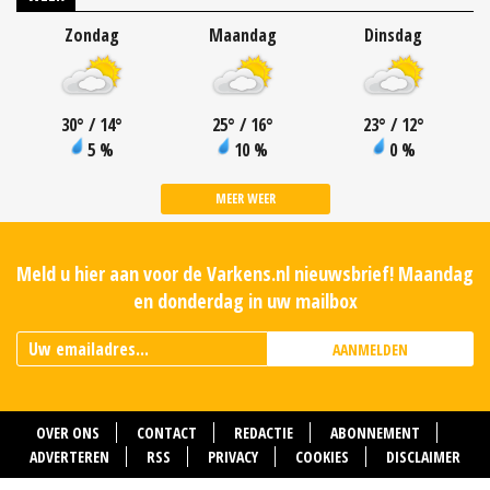
Zondag
Maandag
Dinsdag
30
°
/ 14
°
25
°
/ 16
°
23
°
/ 12
°
5 %
10 %
0 %
MEER WEER
Meld u hier aan voor de Varkens.nl nieuwsbrief! Maandag
en donderdag in uw mailbox
AANMELDEN
OVER ONS
CONTACT
REDACTIE
ABONNEMENT
ADVERTEREN
RSS
PRIVACY
COOKIES
DISCLAIMER