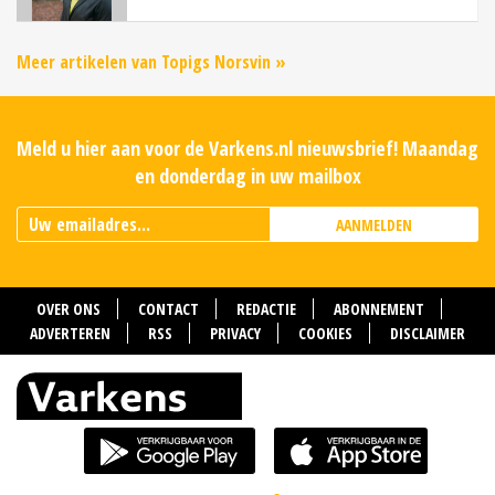
Meer artikelen van Topigs Norsvin »
Meld u hier aan voor de Varkens.nl nieuwsbrief! Maandag
en donderdag in uw mailbox
AANMELDEN
OVER ONS
CONTACT
REDACTIE
ABONNEMENT
ADVERTEREN
RSS
PRIVACY
COOKIES
DISCLAIMER