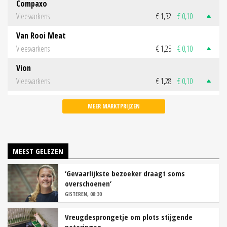
Compaxo
Vleesvarkens
€ 1,32
€ 0,10
Van Rooi Meat
Vleesvarkens
€ 1,25
€ 0,10
Vion
Vleesvarkens
€ 1,28
€ 0,10
MEER MARKTPRIJZEN
MEEST GELEZEN
‘Gevaarlijkste bezoeker draagt soms
overschoenen’
GISTEREN, 08:30
Vreugdesprongetje om plots stijgende
noteringen