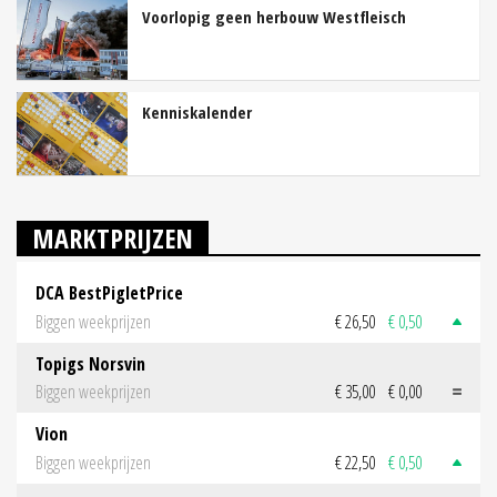
Voorlopig geen herbouw Westfleisch
Kenniskalender
MARKTPRIJZEN
DCA BestPigletPrice
Biggen weekprijzen
€ 26,50
€ 0,50
Topigs Norsvin
Biggen weekprijzen
€ 35,00
€ 0,00
Vion
Biggen weekprijzen
€ 22,50
€ 0,50