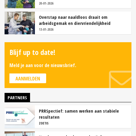
20-01-2026
Overstap naar naaldloos draait om
arbeidsgemak en diervriendelijkheid
13-01-2026
Blijf up to date!
Meld je aan voor de nieuwsbrief.
AANMELDEN
PARTNERS
PRRSpectief: samen werken aan stabiele
resultaten
ZOETIS