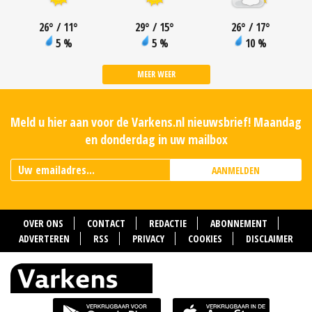
26
°
/ 11
°
29
°
/ 15
°
26
°
/ 17
°
5 %
5 %
10 %
MEER WEER
Meld u hier aan voor de Varkens.nl nieuwsbrief! Maandag
en donderdag in uw mailbox
AANMELDEN
OVER ONS
CONTACT
REDACTIE
ABONNEMENT
ADVERTEREN
RSS
PRIVACY
COOKIES
DISCLAIMER