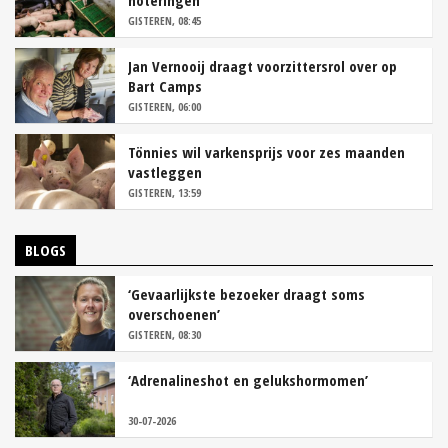
GISTEREN, 08:45
Jan Vernooij draagt voorzittersrol over op
Bart Camps
GISTEREN, 06:00
Tönnies wil varkensprijs voor zes maanden
vastleggen
GISTEREN, 13:59
BLOGS
‘Gevaarlijkste bezoeker draagt soms
overschoenen’
GISTEREN, 08:30
‘Adrenalineshot en gelukshormomen’
30-07-2026