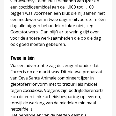
vierwekensysteem. Het toedienen van ijzer en
een coccidiosemiddel aan de 1.000 tot 1.100
biggen was voorheen een klus die hij samen met
een medewerker in twee dagen uitvoerde. ‘In één
dag alle biggen behandelen lukte niet’, zegt
Goetstouwers. ‘Dan blijft er te weinig tijd over
voor de andere werkzaamheden die op die dag
ook goed moeten gebeuren.’
Twee in één
Via een advertentie zag de zeugenhouder dat
Forceris op de markt was. Dit nieuwe preparaat
van Ceva Santé Animale combineert ijzer in
gleptoferrronvorm met toltrazuril als middel
tegen coccidiose. Volgens zijn bedrijfsdierenarts
kon dit een flinke arbeidsbesparing opleveren,
terwijl de werking van de middelen minimaal
hetzelfde is.
Het behandelen van de biggen gaat nu