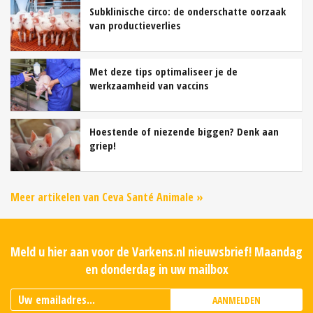
Subklinische circo: de onderschatte oorzaak
van productieverlies
Met deze tips optimaliseer je de
werkzaamheid van vaccins
Hoestende of niezende biggen? Denk aan
griep!
Meer artikelen van Ceva Santé Animale »
Meld u hier aan voor de Varkens.nl nieuwsbrief! Maandag
en donderdag in uw mailbox
AANMELDEN