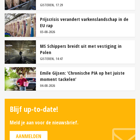
GISTEREN, 17:29
Prijscrisis verandert varkenslandschap in de
EU rap
03-08-2026
MS Schippers breidt uit met vestiging in
Polen
GISTEREN, 14:47
Emile Gijsen: ‘Chronische PIA op het juiste
moment tackelen’
04-08-2026
Blijf up-to-date!
Meld je aan voor de nieuwsbrief.
AANMELDEN