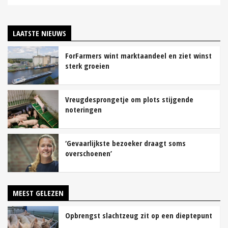
LAATSTE NIEUWS
ForFarmers wint marktaandeel en ziet winst
sterk groeien
Vreugdesprongetje om plots stijgende
noteringen
‘Gevaarlijkste bezoeker draagt soms
overschoenen’
MEEST GELEZEN
Opbrengst slachtzeug zit op een dieptepunt