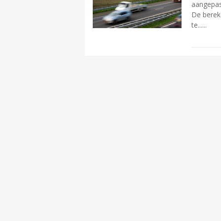
aangepast
De bereke
te...