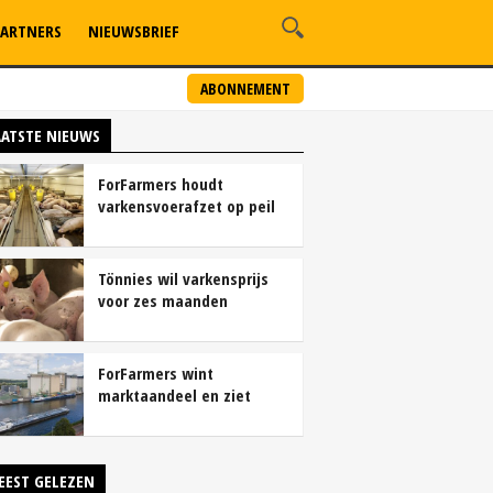
ARTNERS
NIEUWSBRIEF
ABONNEMENT
AATSTE NIEUWS
ForFarmers houdt
varkensvoerafzet op peil
ondanks krimp
varkensstapel
Tönnies wil varkensprijs
voor zes maanden
vastleggen
ForFarmers wint
marktaandeel en ziet
winst sterk groeien
EEST GELEZEN