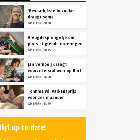
‘Gevaarlijkste bezoeker
draagt soms
overschoenen’
GISTEREN, 08:30
Vreugdesprongetje om
plots stijgende noteringen
GISTEREN, 08:45
Jan Vernooij draagt
voorzittersrol over op Bart
Camps
GISTEREN, 06:00
Tönnies wil varkensprijs
voor zes maanden
vastleggen
GISTEREN, 13:59
Blijf up-to-date!