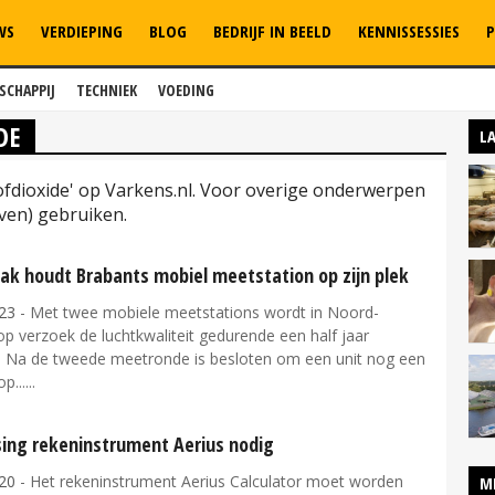
WS
VERDIEPING
BLOG
BEDRIJF IN BEELD
KENNISSESSIES
P
SCHAPPIJ
TECHNIEK
VOEDING
DE
L
tofdioxide' op Varkens.nl. Voor overige onderwerpen
ven) gebruiken.
k houdt Brabants mobiel meetstation op zijn plek
23
- Met twee mobiele meetstations wordt in Noord-
p verzoek de luchtkwaliteit gedurende een half jaar
 Na de tweede meetronde is besloten om een unit nog een
op...
ing rekeninstrument Aerius nodig
20
- Het rekeninstrument Aerius Calculator moet worden
M