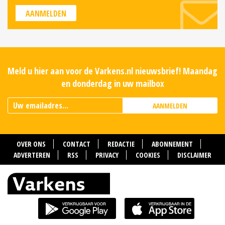
AANMELDEN
Meld u hier aan voor de Varkens.nl nieuwsbrief! Maandag
en donderdag in uw mailbox
AANMELDEN
OVER ONS
CONTACT
REDACTIE
ABONNEMENT
ADVERTEREN
RSS
PRIVACY
COOKIES
DISCLAIMER