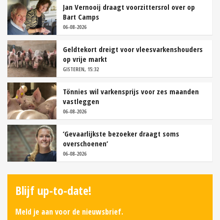
Jan Vernooij draagt voorzittersrol over op
Bart Camps
06-08-2026
Geldtekort dreigt voor vleesvarkenshouders
op vrije markt
GISTEREN, 15:32
Tönnies wil varkensprijs voor zes maanden
vastleggen
06-08-2026
‘Gevaarlijkste bezoeker draagt soms
overschoenen’
06-08-2026
Blijf up-to-date!
Meld je aan voor de nieuwsbrief.