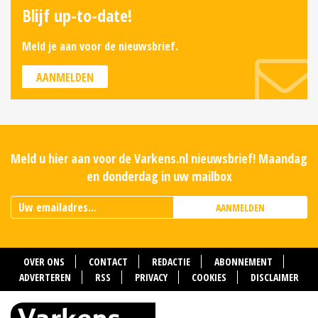
Blijf up-to-date!
Meld je aan voor de nieuwsbrief.
AANMELDEN
Meld u hier aan voor de Varkens.nl nieuwsbrief! Maandag
en donderdag in uw mailbox
AANMELDEN
OVER ONS
CONTACT
REDACTIE
ABONNEMENT
ADVERTEREN
RSS
PRIVACY
COOKIES
DISCLAIMER