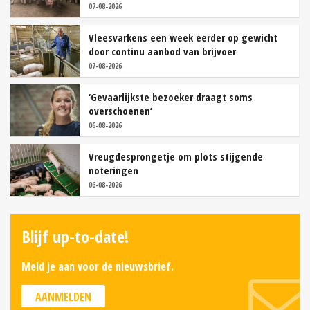
07-08-2026
Vleesvarkens een week eerder op gewicht
door continu aanbod van brijvoer
07-08-2026
‘Gevaarlijkste bezoeker draagt soms
overschoenen’
06-08-2026
Vreugdesprongetje om plots stijgende
noteringen
06-08-2026
Blijf up-to-date!
Meld je aan voor de nieuwsbrief.
AANMELDEN