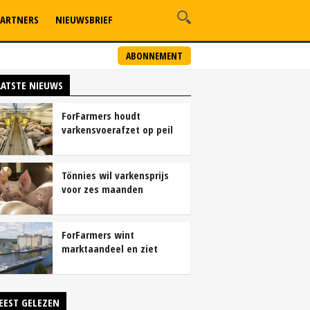
ARTNERS
NIEUWSBRIEF
ABONNEMENT
AATSTE NIEUWS
ForFarmers houdt
varkensvoerafzet op peil
ondanks krimp
varkensstapel
Tönnies wil varkensprijs
voor zes maanden
vastleggen
ForFarmers wint
marktaandeel en ziet
winst sterk groeien
EEST GELEZEN