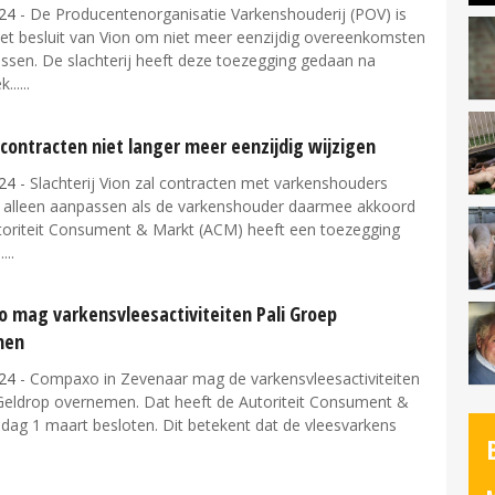
24
- De Producentenorganisatie Varkenshouderij (POV) is
het besluit van Vion om niet meer eenzijdig overeenkomsten
ssen. De slachterij heeft deze toezegging gedaan na
...
 contracten niet langer meer eenzijdig wijzigen
24
- Slachterij Vion zal contracten met varkenshouders
 alleen aanpassen als de varkenshouder daarmee akkoord
utoriteit Consument & Markt (ACM) heeft een toezegging
.
 mag varkensvleesactiviteiten Pali Groep
men
24
- Compaxo in Zevenaar mag de varkensvleesactiviteiten
 Geldrop overnemen. Dat heeft de Autoriteit Consument &
jdag 1 maart besloten. Dit betekent dat de vleesvarkens