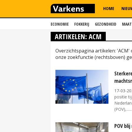
HOME
NIEU
ECONOMIE
FOKKERIJ
GEZONDHEID
MAAT
ARTIKELEN: ACM
Overzichtspagina artikelen: 'ACM'
onze zoekfunctie (rechtsboven) ge
Sterker
machtsm
17-03-20
positie t
Nederlan
(POV),...
POV blij