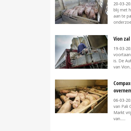
20-03-20
blij met 
aan te pa
onderzoek
Vion zal
19-03-20
voortaan
is. De A
van Vion..
Compaxo
overne
06-03-20
van Pali
Markt vri
van...