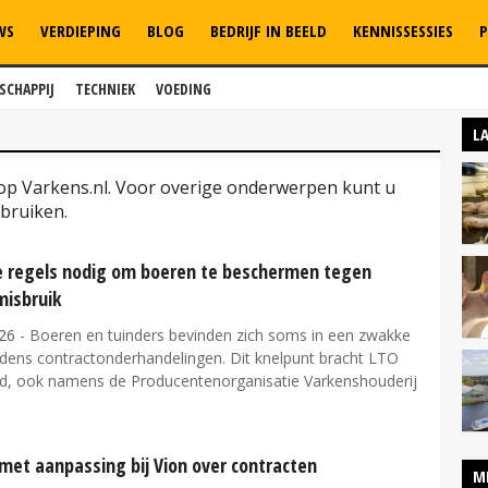
WS
VERDIEPING
BLOG
BEDRIJF IN BEELD
KENNISSESSIES
P
SCHAPPIJ
TECHNIEK
VOEDING
L
 op Varkens.nl. Voor overige onderwerpen kunt u
bruiken.
e regels nodig om boeren te beschermen tegen
isbruik
26
- Boeren en tuinders bevinden zich soms in een zwakke
ijdens contractonderhandelingen. Dit knelpunt bracht LTO
d, ook namens de Producentenorganisatie Varkenshouderij
 met aanpassing bij Vion over contracten
M