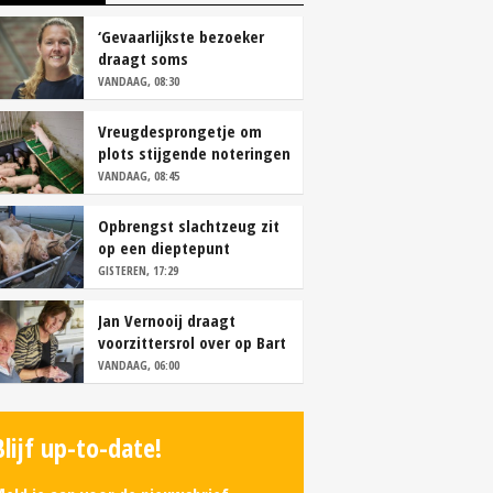
‘Gevaarlijkste bezoeker
draagt soms
overschoenen’
VANDAAG, 08:30
Vreugdesprongetje om
plots stijgende noteringen
VANDAAG, 08:45
Opbrengst slachtzeug zit
op een dieptepunt
GISTEREN, 17:29
Jan Vernooij draagt
voorzittersrol over op Bart
Camps
VANDAAG, 06:00
Blijf up-to-date!