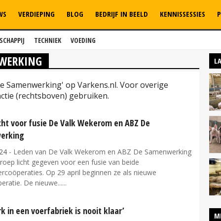
WS
VERDIEPING
BLOG
BEDRIJF IN BEELD
KENNISSESSIES
P
SCHAPPIJ
TECHNIEK
VOEDING
NWERKING
L
De Samenwerking' op Varkens.nl. Voor overige
tie (rechtsboven) gebruiken.
icht voor fusie De Valk Wekerom en ABZ De
erking
24
- Leden van De Valk Wekerom en ABZ De Samenwerking
roep licht gegeven voor een fusie van beide
rcoöperaties. Op 29 april beginnen ze als nieuwe
eratie. De nieuwe...
k in een voerfabriek is nooit klaar’
M