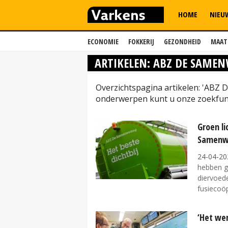
HOME
NIEU
ECONOMIE
FOKKERIJ
GEZONDHEID
MAAT
ARTIKELEN: ABZ DE SAME
Overzichtspagina artikelen: 'ABZ 
onderwerpen kunt u onze zoekfunc
Groen l
Samenw
24-04-20
hebben g
diervoede
fusiecoöp
‘Het wer