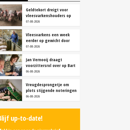
Geldtekort dreigt voor
vleesvarkenshouders op
vrije markt
07-08-2026
Vleesvarkens een week
eerder op gewicht door
continu aanbod van
07-08-2026
brijvoer
Jan Vernooij draagt
voorzittersrol over op Bart
Camps
06-08-2026
Vreugdesprongetje om
plots stijgende noteringen
06-08-2026
Blijf up-to-date!