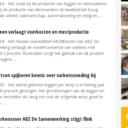
24
- Net zoals bij de productie van biggen en vleesvarkens
bij de productie van diervoerders de kwaliteitslat hoog.
ls arbeid, vakmanschap, automatisering en veilig en...
en verlaagt voerkosten en mestproductie
24
- Het nieuwe voeradditief ABZ@Green van ABZ De
king verlaagt de voederconversie van varkens met
 2 procent. Bovendien zorgt het gebruik van dit product
lagere...
tsen spijkeren kennis over varkensvoeding bij
23
- Het aantal geboren biggen per worp is in twintig jaar
 40 procent gestegen. Het grootbrengen van de biggen en
e herstellen als zeug om ook de volgende worp goed te
..
arkensvoer ABZ De Samenwerking stijgt flink