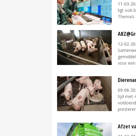
11-03-20
ligt ook 
Thema’s a
ABZ@Gre
12-02-20
Samenwer
gemiddeld
voor een 
Dierenar
09-06-20
tijd met
voldoend
presteren.
Afzet v