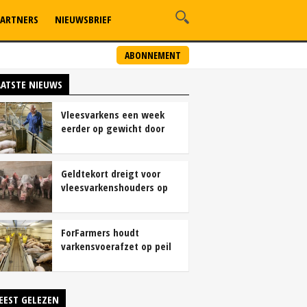
ARTNERS
NIEUWSBRIEF
ABONNEMENT
AATSTE NIEUWS
Vleesvarkens een week
eerder op gewicht door
continu aanbod van
brijvoer
Geldtekort dreigt voor
vleesvarkenshouders op
vrije markt
ForFarmers houdt
varkensvoerafzet op peil
ondanks krimp
varkensstapel
EEST GELEZEN