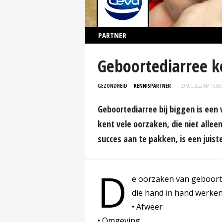
PARTNER
Geboortediarree k
GEZONDHEID
KENNISPARTNER
29 AUG 2022 OM 13:50
Geboortediarree bij biggen is een
kent vele oorzaken, die niet alle
succes aan te pakken, is een juist
D
e oorzaken van geboorte
die hand in hand werken
• Afweer
• Omgeving