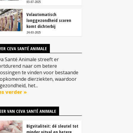
03-07-2025
Volautomatisch
longgezondheid scoren
komt dichterbij
24-03-2025
VER CEVA SANTÉ ANIMALE
a Santé Animale streeft er
ortdurend naar om betere
ossingen te vinden voor bestaande
 opkomende dierziekten, waardoor
gezondheid, het...
es verder »
EER VAN CEVA SANTÉ ANIMALE
Bigvitaliteit: dé sleutel tot
minder uitval en betere