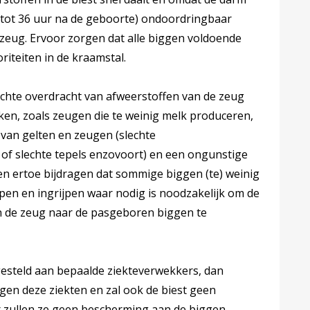
24 tot 36 uur na de geboorte) ondoordringbaar
zeug. Ervoor zorgen dat alle biggen voldoende
oriteiten in de kraamstal.
lechte overdracht van afweerstoffen van de zeug
en, zoals zeugen die te weinig melk produceren,
 van gelten en zeugen (slechte
of slechte tepels enzovoort) en een ongunstige
n ertoe bijdragen dat sommige biggen (te) weinig
erpen en ingrijpen waar nodig is noodzakelijk om de
n de zeug naar de pasgeboren biggen te
tgesteld aan bepaalde ziekteverwekkers, dan
en deze ziekten en zal ook de biest geen
r zullen ze geen bescherming aan de biggen