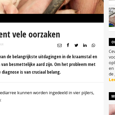
ent vele oorzaken
O
UUR
Cev
 van de belangrijkste uitdagingen in de kraamstal en
vo
opl
en van besmettelijke aard zijn. Om het probleem met
en
e diagnose is van cruciaal belang.
de 
Le
diarree kunnen worden ingedeeld in vier pijlers,
M
: