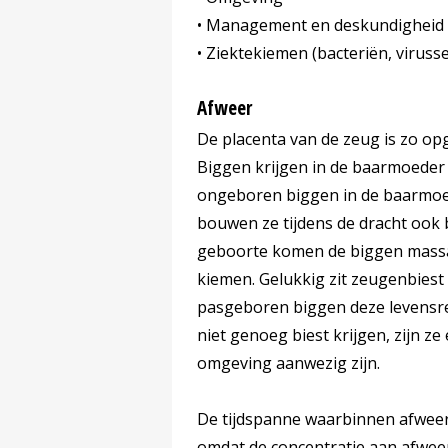
• Management en deskundigheid 
• Ziektekiemen (bacteriën, viruss
Afweer
De placenta van de zeug is zo o
Biggen krijgen in de baarmoeder
ongeboren biggen in de baarmoede
bouwen ze tijdens de dracht ook b
geboorte komen de biggen massaa
kiemen. Gelukkig zit zeugenbiest
pasgeboren biggen deze levens
niet genoeg biest krijgen, zijn z
omgeving aanwezig zijn.
De tijdspanne waarbinnen afweer
omdat de concentratie aan afweer