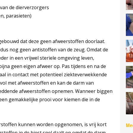
van de dierverzorgers
en, parasieten)
pgebouwd dat deze geen afweerstoffen doorlaat.
 dus nog geen antistoffen van de zeug. Omdat de
r in een vrijwel steriele omgeving leven,
ijna geen eigen afweer op. Pas tijdens en na de
l in contact met potentieel ziekteverwekkende
 vol met afweerstoffen en kan de darm van
reddende afweerstoffen opnemen. Wanneer biggen
e een gemakkelijke prooi voor kiemen die in de
stoffen kunnen worden opgenomen, is vrij kort
Mee
stoffen in de biest snel daalt en omdat de darm