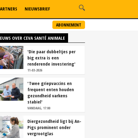
ARTNERS
NIEUWSBRIEF
ABONNEMENT
IEUWS OVER CEVA SANTÉ ANIMALE
'Die paar dubbeltjes per
big extra is een
renderende investering'
11-03-2026
'Twee griepvaccins en
frequent enten houden
gezondheid varkens
stabiel'
VANDAAG, 17:00
Diergezondheid ligt bij An-
Pigs prominent onder
vergrootglas