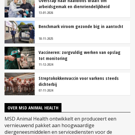
Overstap naar naaldloos draait om
arbeidsgemak en diervriendelijkheid
13-01-2026
Benchmark viroom gezonde big in aantocht
18-11-2025
Vaccineren: zorgvuldig werken van opslag
tot monitoring
11-12-2024
Streptokokkenvaccin voor varkens steeds
dichterbij
07-11-2024
OVER MSD ANIMAL HEALTH
MSD Animal Health ontwikkelt en produceert een
vernieuwend pakket aan hoogwaardige
diergeneesmiddelen en servicediensten voor de