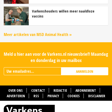
Varkenshouders willen meer naaldloze
vaccins
Meer artikelen van MSD Animal Health »
Meld u hier aan voor de Varkens.nl nieuwsbrief! Maandag
en donderdag in uw mailbox
AANMELDEN
OVER ONS
CONTACT
REDACTIE
ABONNEMENT
ADVERTEREN
RSS
PRIVACY
COOKIES
DISCLAIMER