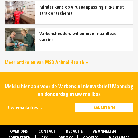
Minder kans op virusaanpassing PRRS met
strak entschema
Varkenshouders willen meer naaldloze
vaccins
Meer artikelen van MSD Animal Health »
Meld u hier aan voor de Varkens.nl nieuwsbrief! Maandag
en donderdag in uw mailbox
AANMELDEN
OVER ONS
CONTACT
REDACTIE
ABONNEMENT
ADVERTEREN
RSS
PRIVACY
COOKIES
DISCLAIMER