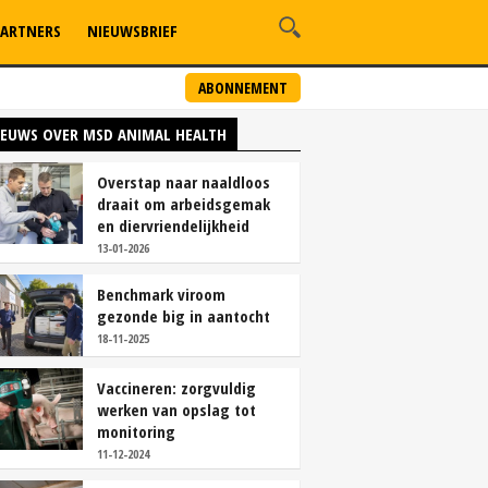
ARTNERS
NIEUWSBRIEF
ABONNEMENT
IEUWS OVER MSD ANIMAL HEALTH
Overstap naar naaldloos
draait om arbeidsgemak
en diervriendelijkheid
13-01-2026
Benchmark viroom
gezonde big in aantocht
18-11-2025
Vaccineren: zorgvuldig
werken van opslag tot
monitoring
11-12-2024