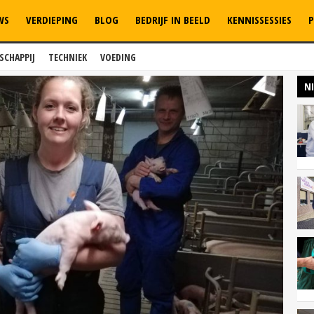
WS
VERDIEPING
BLOG
BEDRIJF IN BEELD
KENNISSESSIES
P
SCHAPPIJ
TECHNIEK
VOEDING
N