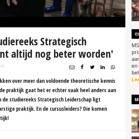
O
udiereeks Strategisch
MS
unt altijd nog beter worden'
pr
aa
en 
UUR
beh
Le
kken over meer dan voldoende theoretische kennis
de praktijk gaat het er echter vaak heel anders aan
in de studiereeks Strategisch Leiderschap ligt
M
stige praktijk. En de cursusleiders? Die komen
tijk!