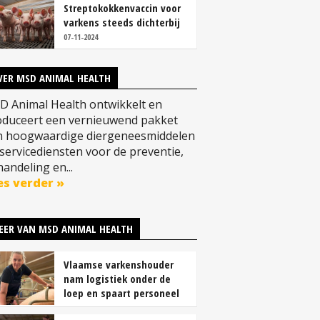
Streptokokkenvaccin voor
varkens steeds dichterbij
07-11-2024
VER MSD ANIMAL HEALTH
D Animal Health ontwikkelt en
oduceert een vernieuwend pakket
n hoogwaardige diergeneesmiddelen
servicediensten voor de preventie,
andeling en...
es verder »
EER VAN MSD ANIMAL HEALTH
Vlaamse varkenshouder
nam logistiek onder de
loep en spaart personeel