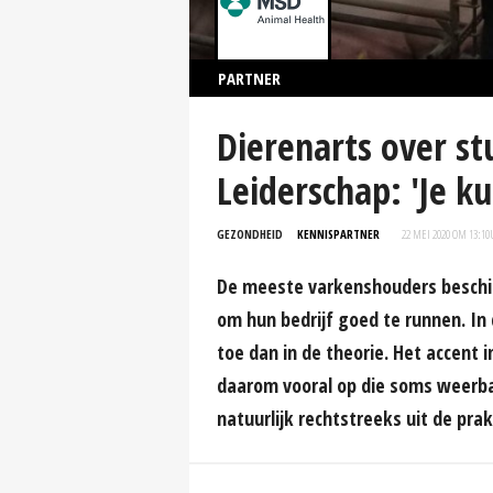
PARTNER
Dierenarts over st
Leiderschap: 'Je k
GEZONDHEID
KENNISPARTNER
22 MEI 2020 OM 13:10
De meeste varkenshouders beschi
om hun bedrijf goed te runnen. In 
toe dan in de theorie. Het accent 
daarom vooral op die soms weerbar
natuurlijk rechtstreeks uit de prak