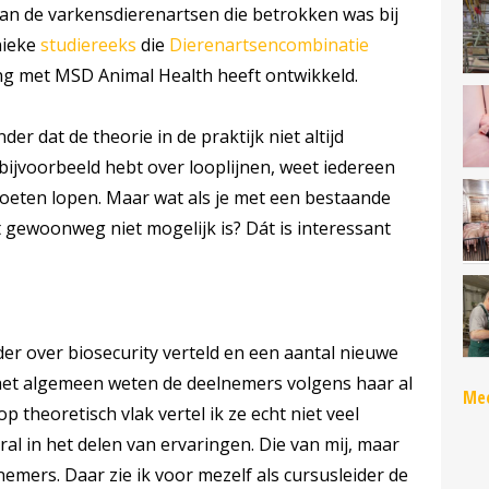
an de varkensdierenartsen die betrokken was bij
nieke
studiereeks
die
Dierenartsencombinatie
g met MSD Animal Health heeft ontwikkeld.
er dat de theorie in de praktijk niet altijd
t bijvoorbeeld hebt over looplijnen, weet iedereen
oeten lopen. Maar wat als je met een bestaande
t gewoonweg niet mogelijk is? Dát is interessant
er over biosecurity verteld en een aantal nieuwe
het algemeen weten de deelnemers volgens haar al
Mee
 op theoretisch vlak vertel ik ze echt niet veel
al in het delen van ervaringen. Die van mij, maar
emers. Daar zie ik voor mezelf als cursusleider de