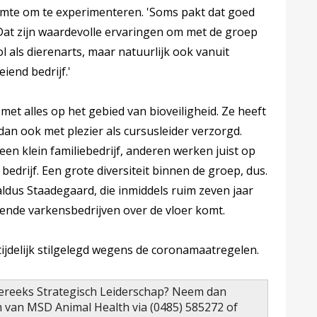
imte om te experimenteren. 'Soms pakt dat goed
'Dat zijn waardevolle ervaringen om met de groep
rol als dierenarts, maar natuurlijk ook vanuit
iend bedrijf.'
t met alles op het gebied van bioveiligheid. Ze heeft
dan ook met plezier als cursusleider verzorgd.
n klein familiebedrijf, anderen werken juist op
drijf. Een grote diversiteit binnen de groep, dus.
 aldus Staadegaard, die inmiddels ruim zeven jaar
llende varkensbedrijven over de vloer komt.
tijdelijk stilgelegd wegens de coronamaatregelen.
iereeks Strategisch Leiderschap? Neem dan
 van MSD Animal Health via (0485) 585272 of