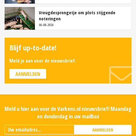
Vreugdesprongetje om plots stijgende
noteringen
06-08-2026
Blijf up-to-date!
Meld je aan voor de nieuwsbrief.
AANMELDEN
Meld u hier aan voor de Varkens.nl nieuwsbrief! Maandag
en donderdag in uw mailbox
AANMELDEN