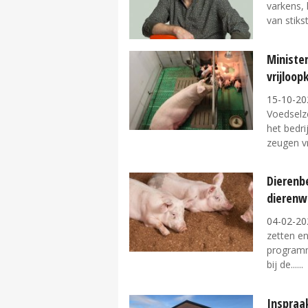
varkens, 
van stiks
Ministe
vrijloo
15-10-20
Voedselz
het bedri
zeugen vri
Dierenb
dierenwe
04-02-20
zetten en
programm
bij de...
Inspraak