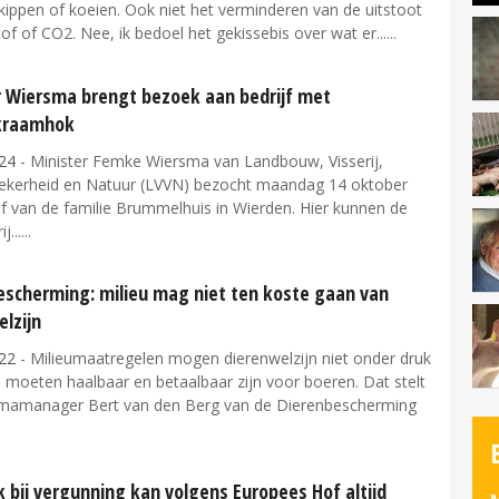
kippen of koeien. Ook niet het verminderen van de uitstoot
tof of CO2. Nee, ik bedoel het gekissebis over wat er...
r Wiersma brengt bezoek aan bedrijf met
pkraamhok
24
- Minister Femke Wiersma van Landbouw, Visserij,
ekerheid en Natuur (LVVN) bezocht maandag 14 oktober
jf van de familie Brummelhuis in Wierden. Hier kunnen de
j...
escherming: milieu mag niet ten koste gaan van
lzijn
22
- Milieumaatregelen mogen dierenwelzijn niet onder druk
 moeten haalbaar en betaalbaar zijn voor boeren. Dat stelt
amanager Bert van den Berg van de Dierenbescherming
 bij vergunning kan volgens Europees Hof altijd