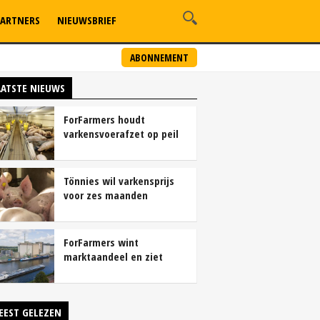
ARTNERS
NIEUWSBRIEF
ABONNEMENT
AATSTE NIEUWS
ForFarmers houdt
varkensvoerafzet op peil
ondanks krimp
varkensstapel
Tönnies wil varkensprijs
voor zes maanden
vastleggen
ForFarmers wint
marktaandeel en ziet
winst sterk groeien
EEST GELEZEN