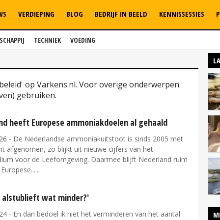
WS
VERDIEPING
BLOG
BEDRIJF IN BEELD
KENNISSESSIES
P
SCHAPPIJ
TECHNIEK
VOEDING
L
ubeleid' op Varkens.nl. Voor overige onderwerpen
ven) gebruiken.
nd heeft Europese ammoniakdoelen al gehaald
26
- De Nederlandse ammoniakuitstoot is sinds 2005 met
t afgenomen, zo blijkt uit nieuwe cijfers van het
um voor de Leefomgeving. Daarmee blijft Nederland ruim
Europese...
 alstublieft wat minder?'
24
- En dan bedoel ik niet het verminderen van het aantal
M