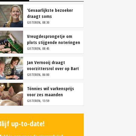
‘Gevaarlijkste bezoeker
draagt soms
overschoenen’
GISTEREN, 08:30
Vreugdesprongetje om
plots stijgende noteringen
GISTEREN, 08:45
Jan Vernooij draagt
voorzittersrol over op Bart
Camps
GISTEREN, 06:00
Tönnies wil varkensprijs
voor zes maanden
vastleggen
GISTEREN, 13:59
Blijf up-to-date!