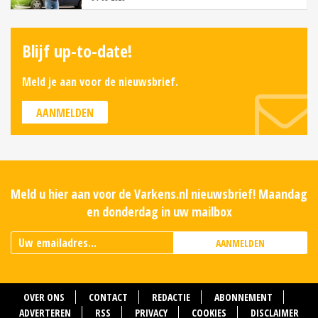
Blijf up-to-date!
Meld je aan voor de nieuwsbrief.
AANMELDEN
Meld u hier aan voor de Varkens.nl nieuwsbrief! Maandag
en donderdag in uw mailbox
AANMELDEN
OVER ONS
CONTACT
REDACTIE
ABONNEMENT
ADVERTEREN
RSS
PRIVACY
COOKIES
DISCLAIMER