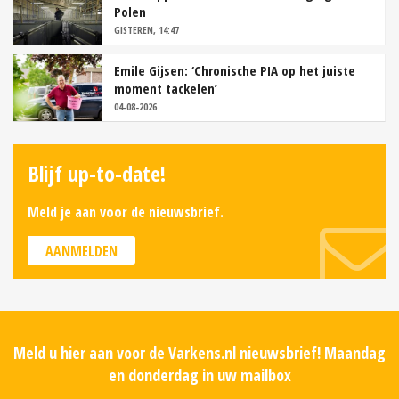
Polen
GISTEREN, 14:47
Emile Gijsen: ‘Chronische PIA op het juiste
moment tackelen’
04-08-2026
Blijf up-to-date!
Meld je aan voor de nieuwsbrief.
AANMELDEN
Meld u hier aan voor de Varkens.nl nieuwsbrief! Maandag
en donderdag in uw mailbox