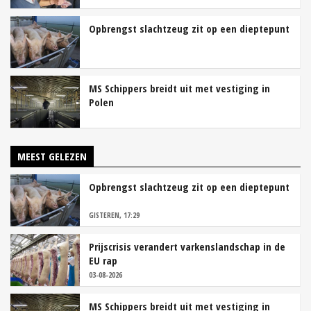
Opbrengst slachtzeug zit op een dieptepunt
MS Schippers breidt uit met vestiging in
Polen
MEEST GELEZEN
Opbrengst slachtzeug zit op een dieptepunt
GISTEREN, 17:29
Prijscrisis verandert varkenslandschap in de
EU rap
03-08-2026
MS Schippers breidt uit met vestiging in