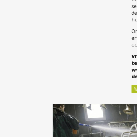
se
de
hu
On
er
oo
Vr
t
w
de
W