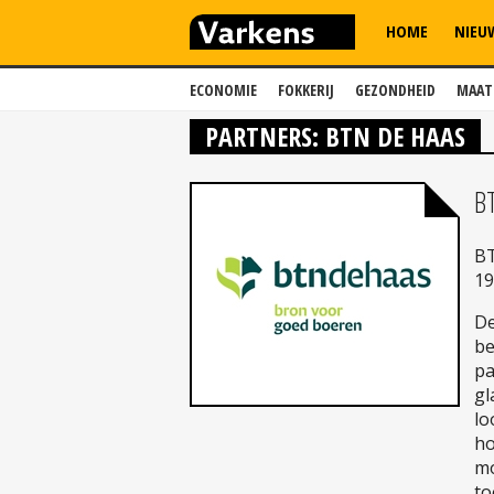
HOME
NIEU
ECONOMIE
FOKKERIJ
GEZONDHEID
MAAT
PARTNERS: BTN DE HAAS
B
BT
19
De
be
pa
gl
lo
ho
mo
to