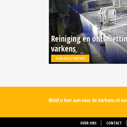
Reiniging en ontsmetti
varkens
13-06-2023 | PARTNER
Meld u hier aan voor de Varkens.nl n
OVER ONS
CONTACT