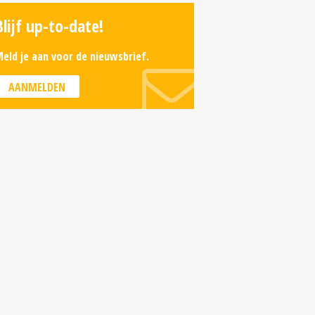
Blijf up-to-date!
eld je aan voor de nieuwsbrief.
AANMELDEN