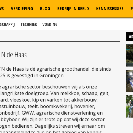
WS
VERDIEPING
BLOG
BEDRIJF IN BEELD
KENNISSESSIES
P
SCHAPPIJ
TECHNIEK
VOEDING
A
TN de Haas
N de Haas is dé agrarische groothandel, die sinds
25 is gevestigd in Groningen.
 agrarische sector beschouwen wij als onze
langrijkste doelgroep. Van melkkoe, schaap, geit,
ard, vleeskoe, kip en varken tot akkerbouw,
astuinbouw, teelt, boomkwekerij, hovenier,
onbedrijf, GWW, agrarische dienstverlening en
bbyboer. Wij zijn er trots op dat wij deze sector
gen bedienen. Dagelijks streven wij ernaar om
onaangevend te zijn op het gebied van kennis,