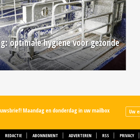
ng: optimale hygiëne voor gezonde
ieuwsbrief! Maandag en donderdag in uw mailbox
REDACTIE
ABONNEMENT
ADVERTEREN
RSS
PRIVACY