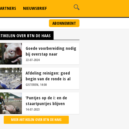
ARTNERS
NIEUWSBRIEF
ABONNEMENT
RTIKELEN OVER BTN DE HAAS
Goede voorbereiding nodig
bij overstap naar
krulstaart
22-07-2024
Afdeling reinigen: goed
begin van de ronde is al
half verdiend
GISTEREN, 14:00
‘Puntjes op de i: en de
staartpuntjes blijven
eraan’
14-07-2023
MEER ARTIKELEN OVER BTN DE HAAS