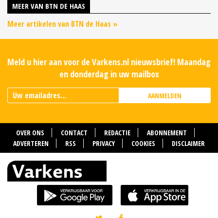
MEER VAN BTN DE HAAS
Meer artikelen van BTN de Haas »
Meld u hier aan voor de Varkens.nl nieuwsbrief! Maandag
en donderdag in uw mailbox
AANMELDEN
OVER ONS
CONTACT
REDACTIE
ABONNEMENT
ADVERTEREN
RSS
PRIVACY
COOKIES
DISCLAIMER