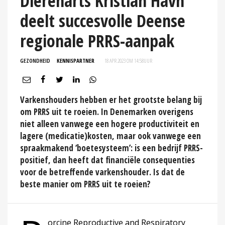
Dierenarts Kristian Havn
deelt succesvolle Deense
regionale PRRS-aanpak
GEZONDHEID
KENNISPARTNER
18 APR 2023 OM 14:58
UUR
Varkenshouders hebben er het grootste belang bij
om PRRS uit te roeien. In Denemarken overigens
niet alleen vanwege een hogere productiviteit en
lagere (medicatie)kosten, maar ook vanwege een
spraakmakend ‘boetesysteem’: is een bedrijf PRRS-
positief, dan heeft dat financiële consequenties
voor de betreffende varkenshouder. Is dat de
beste manier om PRRS uit te roeien?
orcine Reproductive and Respiratory