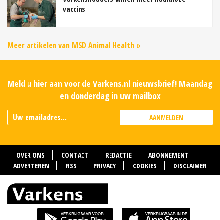
vaccins
Meer artikelen van MSD Animal Health »
Meld u hier aan voor de Varkens.nl nieuwsbrief! Maandag
en donderdag in uw mailbox
AANMELDEN
OVER ONS
CONTACT
REDACTIE
ABONNEMENT
ADVERTEREN
RSS
PRIVACY
COOKIES
DISCLAIMER